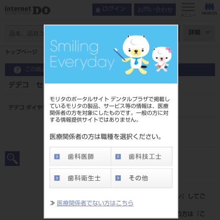
お問い合わせ
ログイン
メニュー
ページ数
詳細
トップページ
デデコ セラダイヤポリッシャー1148 3入 RA用
この商品に関するお問い合わせ
デデコ セラダイヤポリッシャー1148 3入 RA用
モリタのポータルサイト デンタルプラザで掲載し
ているモリタの製品、サービス等の情報は、医療
デデコ ダイヤモンド研削器具
関係者の方を対象にしたものです。一般の方に対
する情報提供サイトではありません。
品目コード
206710890
医療関係者の方は職種を選択ください。
JAN/EANコード
4571197441014
標準価格
価格の確認は『
ログイン
』してご
≫
医療関係者でない方はこちら
覧ください。
ネット会員登録がまだの方は『
こ