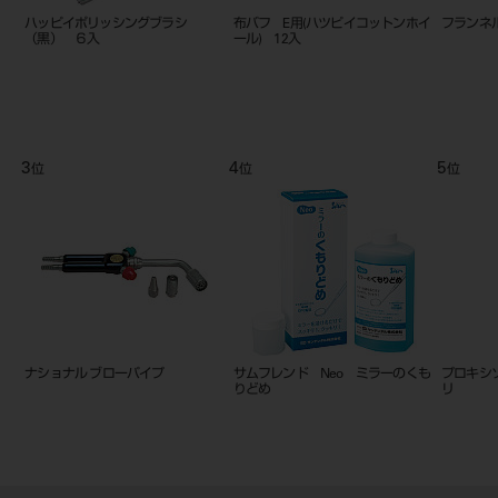
布バフ E用(ハツピイコットンホイ
フランネル ポイント 102
ミニコ
ール) 12入
4
5
位
位
ーパイプ
サムフレンド Neo ミラーのくも
プロキシソフト 3in1フロス 10
りどめ
リ