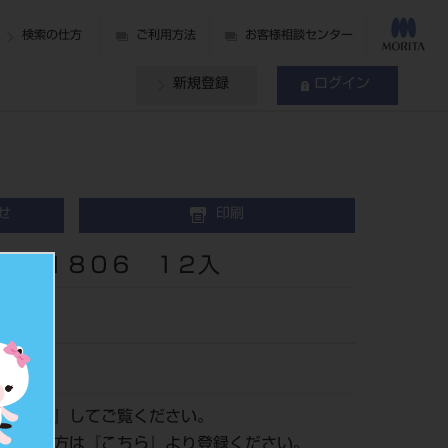
検索の仕方
ご利用方法
お客様相談センター
新規登録
ログイン
せ
印刷
０～１８０６ １２入
ログイン
』してご覧ください。
がまだの方は『
こちら
』より登録ください。