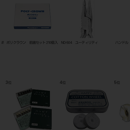
ィ
ハンドル （ポイント式用） P-F
超音波用ダイヤファイル ダブル
4
5
6
位
位
位