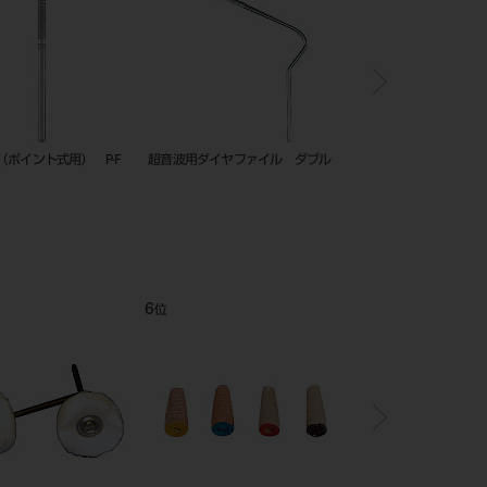
アダプターキット Ｂ－１ タカラ
オルテクサー口腔用軟膏0.1%
JM ステリ
ベルモント
MSF102R
7
8
位
位