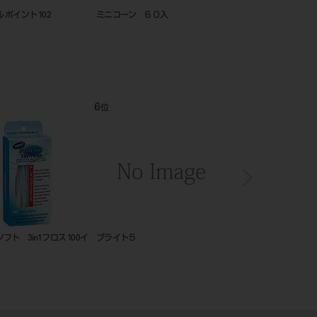
ーン ６０入
シャモア ホイール 21
布バフ レーズ用(サ
ンホイール)
6
7
8
位
位
位
0イ
ブライト５
ＩＰ ソフトカバー サイズ＃２
プロフ
（３１×４１ｍｍ） ５００イリ
２０ 