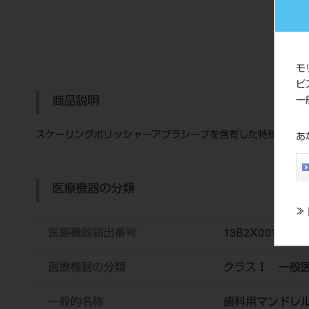
モ
ビ
商品説明
一
スケーリングポリッシャーアブラシーブを含有した特殊ラバー
あ
医療機器の分類
≫
医療機器届出番号
13B2X00166
医療機器の分類
クラスⅠ 一般
一般的名称
歯科用マンドレ