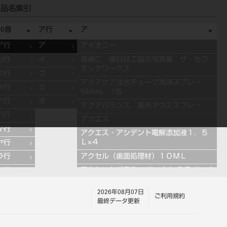
品名索引
50音
ア行
ア
ア行
ア
アイオニー
カ行
イ
青嶋仁 歯科技工臨床写真集 ザ・セラ
ミックワークス
サ行
ウ
アクアケア注水チューブ洗浄スプレー
タ行
エ
500mL 1缶
ナ行
オ
アクアバランス 薬用マウススプレ－
ハ行
アクエス
マ行
アクエス・アシデント電解添加液１．５
Ｌ×４
ヤ行
アクセル（歯面処理材）１０ＭＬ
ラ行
アクセントプラス エフェクト ステインペ
ワ行
ースト 4g ES11 ブルー
2026年08月07日
アクセントプラス エフェクト ステインペ
ご利用規約
最終データ更新
ースト 4g ES13 グレー
アクセントプラス エフェクト ステインペ
ースト 4g ES10 ライラック