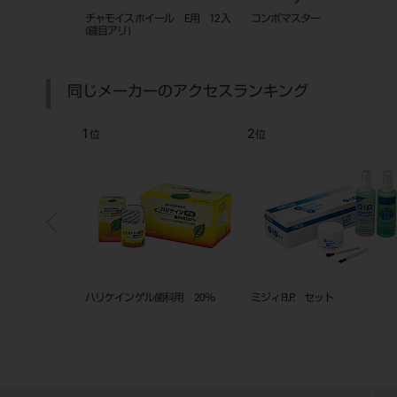
イール E用 12入
コンポマスター
ハッピイポリッシングブラシ
（黒） ６入
同じメーカーのアクセスランキング
2
3
位
位
位
リケインゲル歯科用 20％
ミジィP.I.P. セット
ナショナル ブロ