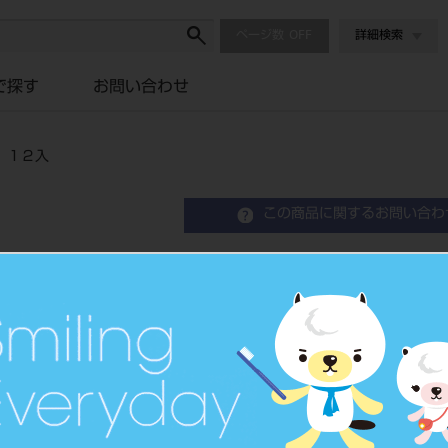
ページ数
詳細検索
で探す
お問い合わせ
 １２入
この商品に関するお問い合わ
プロフィーカップ １８０
品目コード
206590685
価格の確認は『
標準価格
ネット会員登録