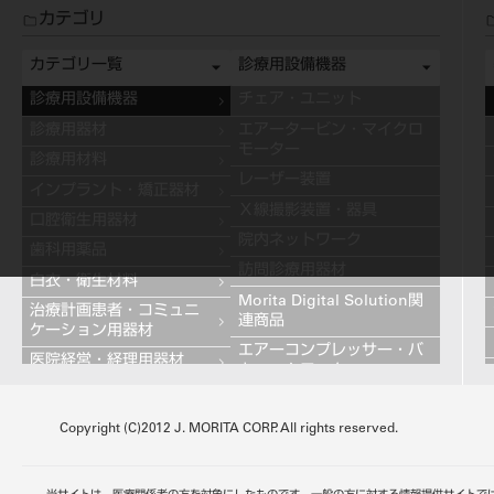
カテゴリ
カテゴリ一覧
診療用設備機器
診療用設備機器
チェア・ユニット
診療用器材
エアータービン・マイクロ
モーター
診療用材料
レーザー装置
インプラント・矯正器材
Ｘ線撮影装置・器具
口腔衛生用器材
院内ネットワーク
歯科用薬品
訪問診療用器材
白衣・衛生材料
Morita Digital Solution関
治療計画患者・コミュニ
連商品
ケーション用器材
エアーコンプレッサー・バ
医院経営・経理用器材
キュームモーター
学習用器材
キャビネット
技工用設備機器
Copyright (C)2012 J. MORITA CORP. All rights reserved.
その他の診療用設備機器
技工用器材
技工用材料