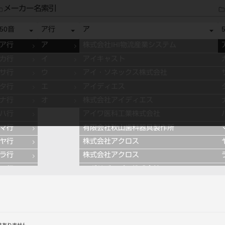
メーカー名索引
50音
ア行
ア
ア行
ア
株式会社IHI物流産業システム
カ行
イ
アイキャスト
サ行
ウ
アイ・ソネックス株式会社
タ行
エ
アイディエス
ナ行
オ
株式会社アイディエス
ハ行
アイワ医科工業株式会社
マ行
有限会社秋山歯科器具製作所
ヤ行
株式会社アクロス
ラ行
株式会社アクロス
ワ行
アグサジャパン株式会社
株式会社アスカメディカル
アドデント
アバロン
APT社