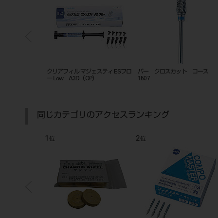
ロスカット コース ＃
ポリクラウン 前歯セット 210個入
ND-504 ユーティリテ
同じカテゴリのアクセスランキング
2
3
位
位