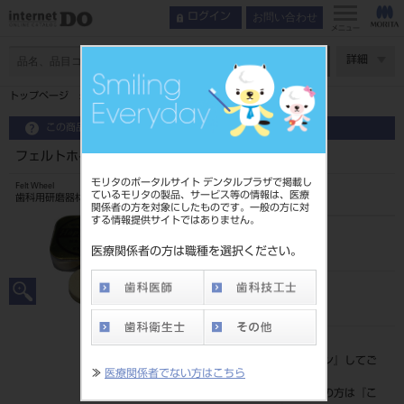
お問い合わせ
ログイン
メニュー
ページ数
詳細
トップページ
フェルトホイール E用 12入
この商品に関するお問い合わせ
フェルトホイール E用 12入
モリタのポータルサイト デンタルプラザで掲載し
Felt Wheel
ているモリタの製品、サービス等の情報は、医療
歯科用研磨器材
関係者の方を対象にしたものです。一般の方に対
する情報提供サイトではありません。
品目コード
201630007
医療関係者の方は職種を選択ください。
JAN/EANコード
4560243110066
標準価格
価格の確認は『
ログイン
』してご
≫
医療関係者でない方はこちら
覧ください。
ネット会員登録がまだの方は『
こ