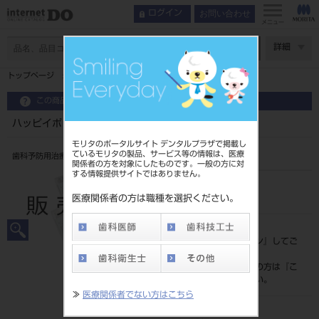
お問い合わせ
ログイン
メニュー
ページ数
詳細
トップページ
ハッピイポリッシングブラシ（黒） ６入
この商品に関するお問い合わせ
ハッピイポリッシングブラシ（黒） ６入
モリタのポータルサイト デンタルプラザで掲載し
ているモリタの製品、サービス等の情報は、医療
歯科予防用治療ブラシ
関係者の方を対象にしたものです。一般の方に対
する情報提供サイトではありません。
品目コード
201630001
医療関係者の方は職種を選択ください。
標準価格
価格の確認は『
ログイン
』してご
覧ください。
ネット会員登録がまだの方は『
こ
ちら
』より登録ください。
≫
医療関係者でない方はこちら
メーカー