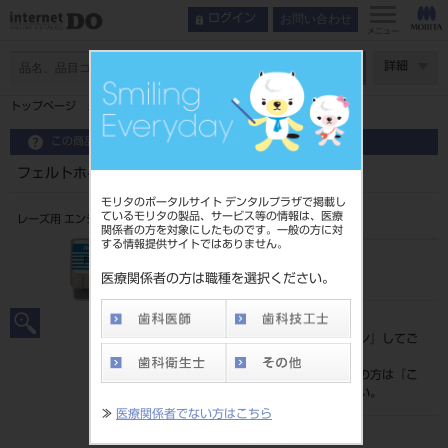
お問い合わせ
ログイン
メニュー
ページ数
詳細
トップページ
フェルトホイールＥ用 １２ケ入 （池田
この商品に関するお問い合わせ
フェルトホイールＥ用 １２ケ入 （池田
モリタのポータルサイト デンタルプラザで掲載し
ているモリタの製品、サービス等の情報は、医療
レーズ用 エンジン用
関係者の方を対象にしたものです。一般の方に対
する情報提供サイトではありません。
品目コード
207550008
医療関係者の方は職種を選択ください。
標準価格
価格の確認は『
ログイン
』してご
覧ください。
ネット会員登録がまだの方は『
こ
ちら
』より登録ください。
≫
医療関係者でない方はこちら
メーカー