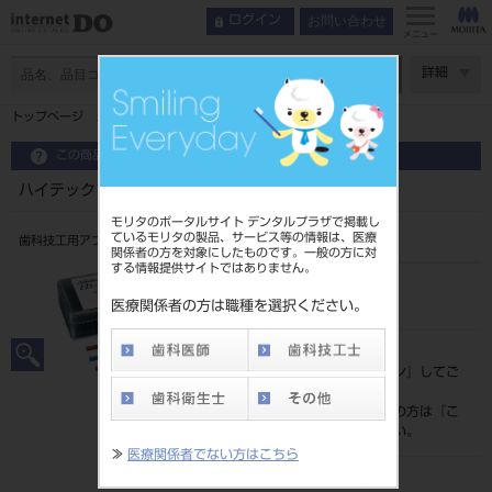
お問い合わせ
ログイン
メニュー
ページ数
詳細
トップページ
ハイテックフィニッシュ ３本入
この商品に関するお問い合わせ
ハイテックフィニッシュ ３本入
モリタのポータルサイト デンタルプラザで掲載し
ているモリタの製品、サービス等の情報は、医療
歯科技工用アブレシブ研削材
関係者の方を対象にしたものです。一般の方に対
する情報提供サイトではありません。
品目コード
202280975
医療関係者の方は職種を選択ください。
標準価格
価格の確認は『
ログイン
』してご
覧ください。
ネット会員登録がまだの方は『
こ
ちら
』より登録ください。
≫
医療関係者でない方はこちら
メーカー