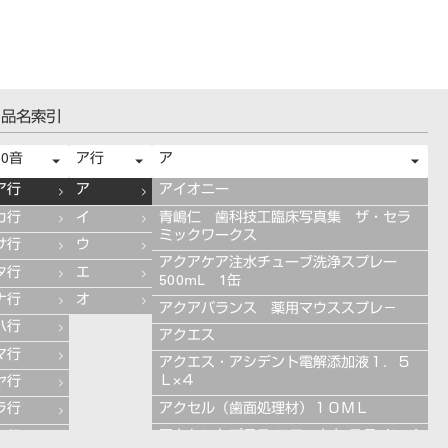
量付）
（ハード） １－１
ソフト
品名索引
50音
ア行
ア
ア行
ア
アイオニー
カ行
イ
青嶋仁 歯科技工臨床写真集 ザ・セラ
ミックワークス
サ行
ウ
アクアケア注水チューブ洗浄スプレー
タ行
エ
500mL 1缶
ナ行
オ
アクアバランス 薬用マウススプレ－
ハ行
アクエス
マ行
アクエス・アシデント電解添加液１．５
Ｌ×４
ヤ行
アクセル（歯面処理材）１０ＭＬ
ラ行
アクセントプラス エフェクト ステインペ
ワ行