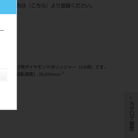
がまだの方は『
こちら
』より登録ください。
ー
最終仕上げ用ダイヤモンドポリッシャー（CA用）です。
-1
容回転速度〕 20,000min
カタログ履歴