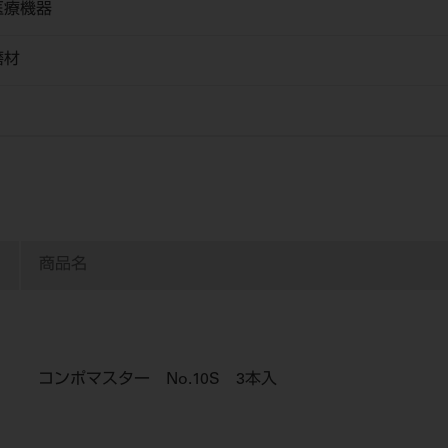
医療機器
磨材
商品名
コンポマスター No.10S 3本入