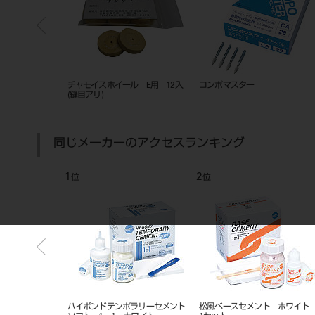
モア ホイール 21
布バフ E用(ハツピイコットンホイ
ハッピイポリッシ
ール) 12入
（黒） ６入
同じメーカーのアクセスランキング
7
8
位
位
位
シートワックス ３２枚入
ハイゾール
ホワイトポイン