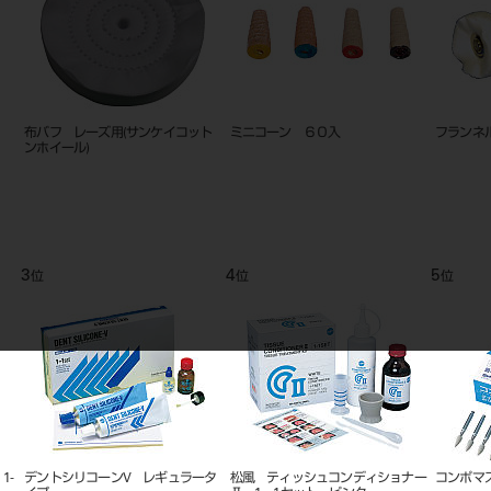
ングブラシ
ワイヤーブラシ S 真鍮 スモー
レーズ用 フェルトコーン
ル
9
10
位
位
ト ＦＧ １２入
ディスオーパ 消毒液 0.55％
ハイ-ボンド レジグラス 1-1