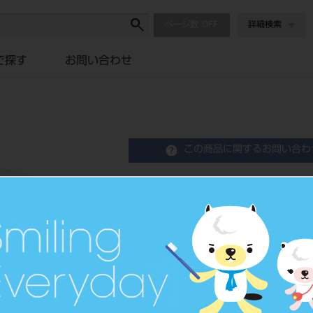
ページ数
詳細検索
で探す
お問い合わせ
この商品に関するお問い合わ
コンポマスター
歯科用ゴム製研磨材
品目コード
204350711
価格の確認は『