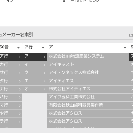
メーカー名索引
50音
ア行
ア
ア行
ア
株式会社IHI物流産業システム
カ行
イ
アイキャスト
サ行
ウ
アイ・ソネックス株式会社
タ行
エ
アイディエス
ナ行
オ
株式会社アイディエス
ハ行
アイワ医科工業株式会社
マ行
有限会社秋山歯科器具製作所
ヤ行
株式会社アクロス
ラ行
株式会社アクロス
ワ行
アグサジャパン株式会社