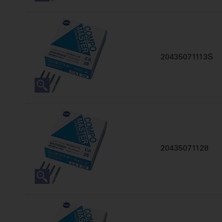
20435071113S
20435071128