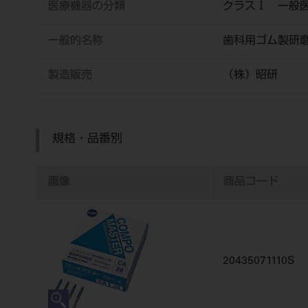
医療機器の分類
クラスⅠ 一般
一般的名称
歯科用ゴム製研
製造販売
（株）昭研
規格・品番別
画像
商品コード
20435071110S