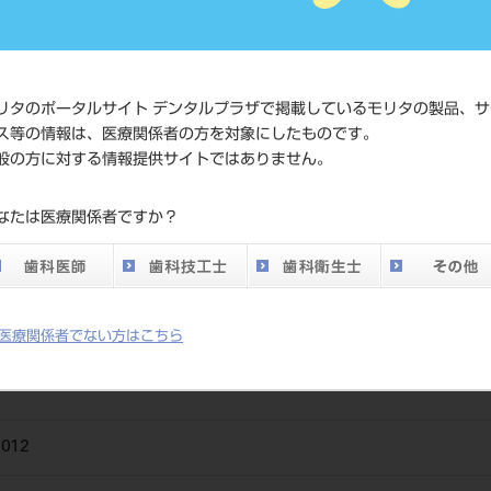
標準価格
ネット会員登録
メーカー
株式会社松風
リタのポータルサイト デンタルプラザで掲載しているモリタの製品、サ
ス等の情報は、医療関係者の方を対象にしたものです。
般の方に対する情報提供サイトではありません。
なたは医療関係者ですか？
、短時間で高い研磨力と光沢性を得られるコンポジットレジン・陶材の
使用することで、光沢性に優れた研磨面を得ることができます。〔最高許
医療関係者でない方はこちら
012