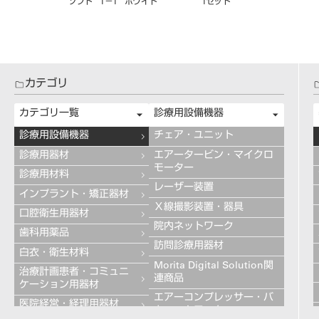
カテゴリ
カテゴリ一覧
診療用設備機器
診療用設備機器
チェア・ユニット
診療用器材
エアータービン・マイクロ
モーター
診療用材料
レーザー装置
インプラント・矯正器材
Ｘ線撮影装置・器具
口腔衛生用器材
院内ネットワーク
歯科用薬品
訪問診療用器材
白衣・衛生材料
Morita Digital Solution関
治療計画患者・コミュニ
連商品
ケーション用器材
エアーコンプレッサー・バ
医院経営・経理用器材
キュームモーター