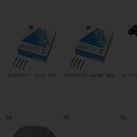
ガッタパーチャ アクセサリー ポ
松風 ティッシュコンディショナー
コ
イント １２０入
Ⅱ 1－1セット ピンク
9
10
位
位