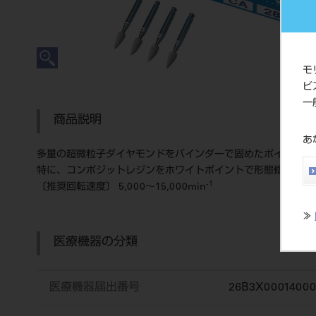
モ
ビ
一
商品説明
あ
多量の超微粒子ダイヤモンドをバインダーで固めたポイントで
特に、コンポジットレジンをホワイトポイントで形態修整した後に
-1
〔推奨回転速度〕 5,000～15,000min
≫
医療機器の分類
医療機器届出番号
26B3X00014000