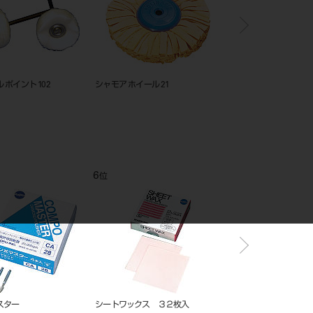
ジルコンブライト 20g（プラスチ
レーズ用ブラシ
チャモイス
ック容器入）
(縫目アリ)
11
12
1
位
位
位
セット
プロビナイス （粉末）50g（粉計
ハイボンドテンポラリーセメント
ハイボ