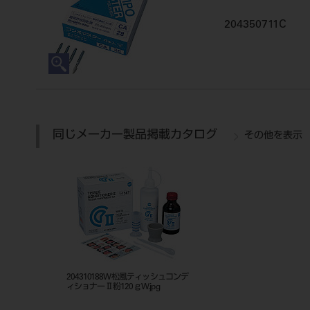
204350711C
同じメーカー製品掲載カタログ
その他を表示
204310188W松風ティッシュコンデ
ィショナーⅡ粉120ｇW.jpg