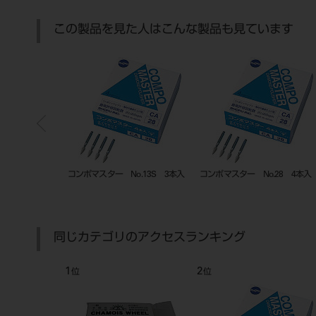
この製品を見た人はこんな製品も見ています
ンポイント（M1） 12
ホワイトポイント CA 12入 ＃
クリアチップ φ2.5 5入
28、#28L）
28
同じカテゴリのアクセスランキング
7
8
位
位