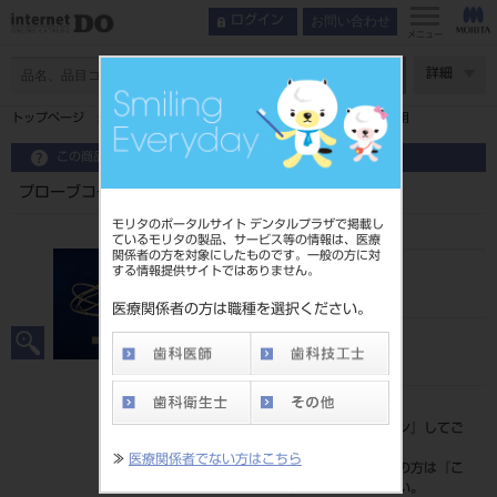
お問い合わせ
ログイン
メニュー
ページ数
詳細
トップページ
プローブコード ルートＺＸミニ、ソルフィーＦ共用
この商品に関するお問い合わせ
プローブコード ルートＺＸミニ、ソルフィーＦ共用
モリタのポータルサイト デンタルプラザで掲載し
ているモリタの製品、サービス等の情報は、医療
関係者の方を対象にしたものです。一般の方に対
する情報提供サイトではありません。
品目コード
201070391
医療関係者の方は職種を選択ください。
JAN/EANコード
4548213287802
標準価格
価格の確認は『
ログイン
』してご
覧ください。
≫
医療関係者でない方はこちら
ネット会員登録がまだの方は『
こ
ちら
』より登録ください。