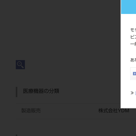
モ
ビ
一
あ
医療機器の分類
≫
製造販売
株式会社YDM