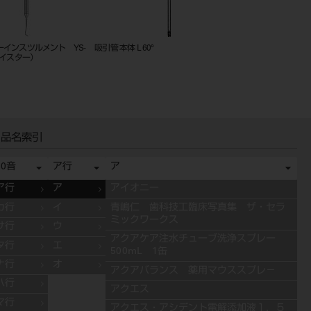
ーインスツルメント YS-
吸引管 本体 L 60°
ＧＰリムーバー スピア
ツイスター）
品名索引
50音
ア行
ア
ア行
ア
アイオニー
カ行
イ
青嶋仁 歯科技工臨床写真集 ザ・セラ
ミックワークス
サ行
ウ
アクアケア注水チューブ洗浄スプレー
タ行
エ
500mL 1缶
ナ行
オ
アクアバランス 薬用マウススプレ－
ハ行
アクエス
マ行
アクエス・アシデント電解添加液１．５