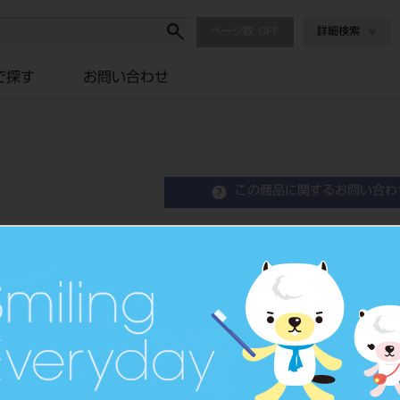
ページ数
詳細検索
で探す
お問い合わせ
この商品に関するお問い合わ
寒天シリンジ 掃除棒 ９
品目コード
2015104
JAN/EANコード
4963931