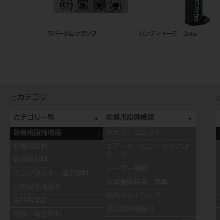
ラバーダムクランプ
ハンディトーチ Ortho
カテゴリ
カテゴリ一覧
診療用設備機器
診療用設備機器
チェア・ユニット
診療用器材
エアータービン・マイクロ
モーター
診療用材料
レーザー装置
インプラント・矯正器材
Ｘ線撮影装置・器具
口腔衛生用器材
院内ネットワーク
歯科用薬品
訪問診療用器材
白衣・衛生材料