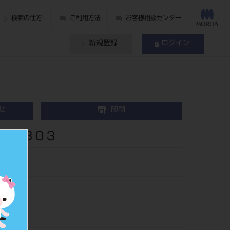
検索の仕方
ご利用方法
お客様相談センター
新規登録
ログイン
せ
印刷
０－３０３
44
903030