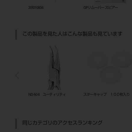
ックトレー
201010834
GPリムーバー スピアー
この製品を見た人はこんな製品も見ています
真鍮 4行
ND-504 ユーティリティ
スターキャップ １００枚入り
同じカテゴリのアクセスランキング