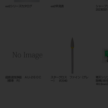
est2シリーズカタログ
est2早見表
シャープ
20230331
超音波洗浄器 ＡＵ‐２６０Ｃ
スターグロス ファイン（グレ
寒天シリ
（標準 Ｒ）
ー） ＃2040
除棒2本
Φ0.9mm