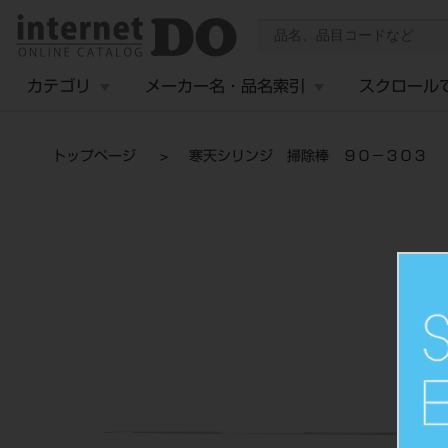
カテゴリ
メーカー名・品名索引
スクロール
トップページ
寒天シリンジ 掃除棒 ９０－３０３