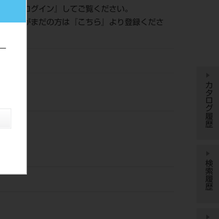
認は『
ログイン
』してご覧ください。
員登録がまだの方は『
こちら
』より登録くださ
ー
YDM
カタログ履歴
検索履歴