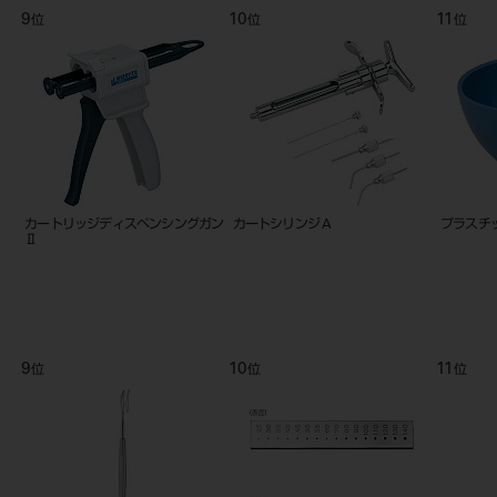
9
10
11
位
位
位
カートリッジディスペンシングガン
カートシリンジ A
プラスチッ
Ⅱ
9
10
11
位
位
位