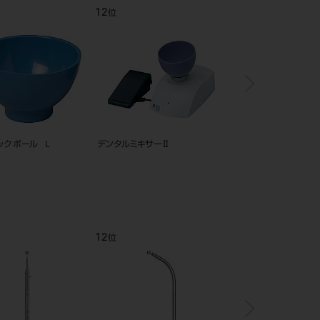
12
1
位
位
ク ボール L
デンタルミキサーⅡ
網トレー プレミアム 
12
1
位
位