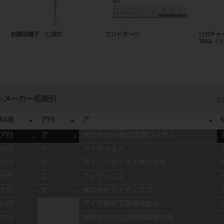
粘膜剥離子 七浦式
エンド ゲージ
リガチャ
704A（
メーカー名索引
50音
ア行
ア
ア行
ア
株式会社IHI物流産業システム
カ行
イ
アイキャスト
サ行
ウ
アイ・ソネックス株式会社
タ行
エ
アイディエス
ナ行
オ
株式会社アイディエス
ハ行
アイワ医科工業株式会社
マ行
有限会社秋山歯科器具製作所