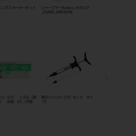
ニングスターターキット
シャープナーRe Born_カタログ
フレームカットバックト
_202505_208530168
ンジ（CT） ノズル（掃
寒天シリンジ（CT）セット タイ
寒天シリンジ（CT） 
付） 太曲 3入（外径
プ2
除棒2本付） 細曲 3
）
Φ0.9mm）