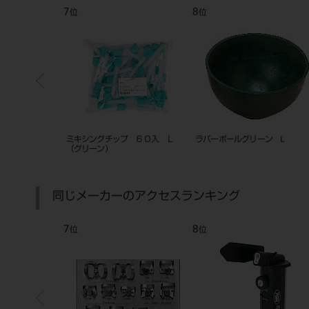
7
8
位
位
F カートリッジタ
ミキシングチップ ６０入 Ｌ
ラバーボールグリーン L
（グリーン）
同じメーカーのアクセスランキング
7
8
位
位