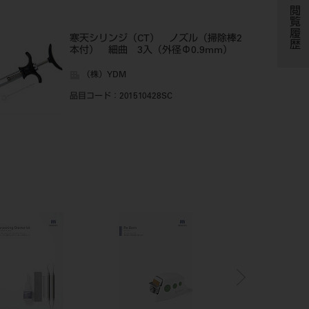
閲覧履歴
寒天シリンジ（CT） ノズル（掃除棒2
本付） 細曲 3入（外径Φ0.9mm）
（株）YDM
品目コード
：201510428SC