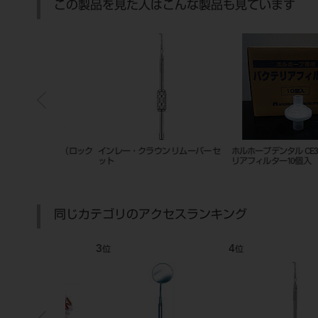
この製品を見た人はこんな製品も見ています
 穴アキ 10入
ND-504 ユーティリティ
プロフィーカップ 1801 12
同じカテゴリのアクセスランキング
7
8
位
位