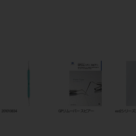
est2シリーズカタログ
est2早見表
シャープ
20230331