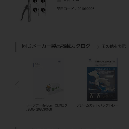
（株）YDM
品目コード
：201010006
同じメーカー製品掲載カタログ
その他を表示
ックトレー
201010834
GPリムーバー スピアー