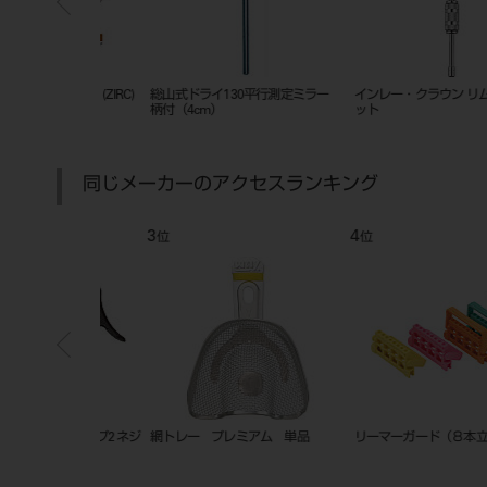
ップ P-4（平
エンドホルダー
ミラートップ クリアー２ ２
0入
同じメーカーのアクセスランキング
7
8
位
位
ラバーダムクランプ
ハンディトーチ Ortho