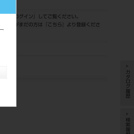
210121
認は『
ログイン
』してご覧ください。
員登録がまだの方は『
こちら
』より登録くださ
ー
YDM
カタログ履歴
検索履歴