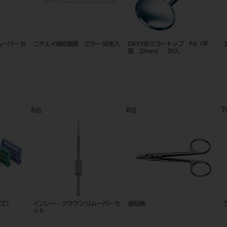
０入
バースタンド 新型 タイプ2
オートマチック クラウン リムーバ
リムービ
ー セット
Ｗ）
9
10
11
位
位
位
粘膜剥離子 七浦式
エンド ゲージ
リガチャ
704A（