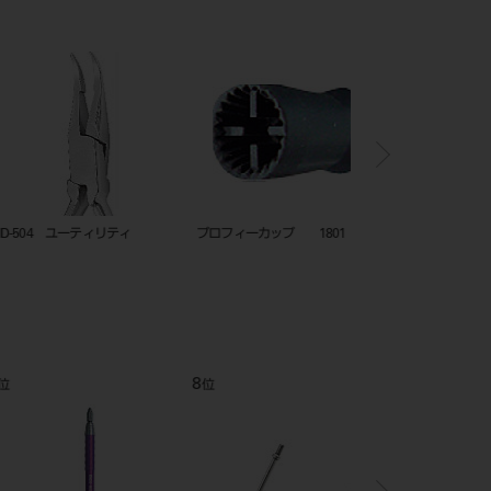
ック クラウン リムーバ
リムーバー ポイントＳ （ロック
インレー・クラウン リム
着脱式） ２１０１３
ット
12
1
位
位