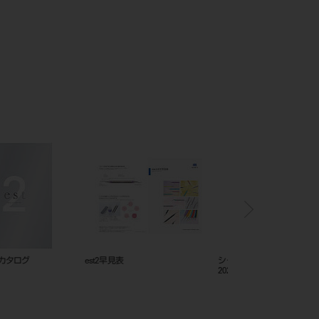
ニングスターターキット
シャープナーRe Born_カタログ
フレームカットバックト
_202505_208530168