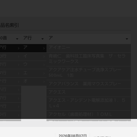
品名索引
50音
ア行
ア
ア行
ア
アイオニー
カ行
イ
青嶋仁 歯科技工臨床写真集 ザ・セラ
ミックワークス
サ行
ウ
アクアケア注水チューブ洗浄スプレー
タ行
エ
500mL 1缶
ナ行
オ
アクアバランス 薬用マウススプレ－
ハ行
アクエス
マ行
アクエス・アシデント電解添加液１．５
Ｌ×４
ヤ行
アクセル（歯面処理材）１０ＭＬ
ラ行
アクセントプラス エフェクト ステインペ
ワ行
ースト 4g ES11 ブルー
2026年08月07日