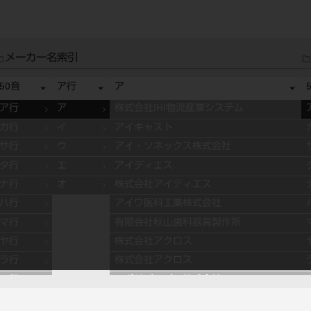
メーカー名索引
50音
ア行
ア
ア行
ア
株式会社IHI物流産業システム
カ行
イ
アイキャスト
サ行
ウ
アイ・ソネックス株式会社
タ行
エ
アイディエス
ナ行
オ
株式会社アイディエス
ハ行
アイワ医科工業株式会社
マ行
有限会社秋山歯科器具製作所
ヤ行
株式会社アクロス
ラ行
株式会社アクロス
ワ行
アグサジャパン株式会社
株式会社アスカメディカル