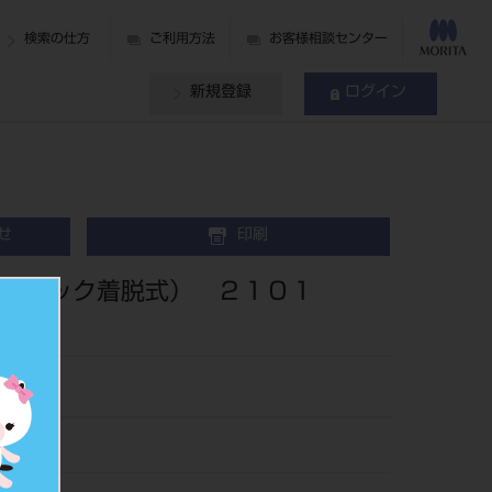
検索の仕方
ご利用方法
お客様相談センター
新規登録
ログイン
せ
印刷
（ロック着脱式） ２１０１
07