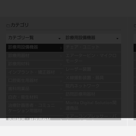
カテゴリ
カテゴリ一覧
診療用設備機器
診療用設備機器
チェア・ユニット
診療用器材
エアータービン・マイクロ
モーター
診療用材料
レーザー装置
インプラント・矯正器材
Ｘ線撮影装置・器具
口腔衛生用器材
院内ネットワーク
歯科用薬品
訪問診療用器材
白衣・衛生材料
Morita Digital Solution関
治療計画患者・コミュニ
連商品
ケーション用器材
エアーコンプレッサー・バ
医院経営・経理用器材
キュームモーター
学習用器材
キャビネット