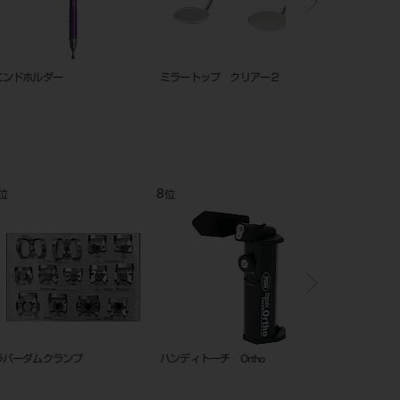
ングドライバー （ＮＥ
E-Z IDリング 単色25入
ＧＰリムーバー スピア
12
1
位
位
ーインスツルメント YS-
吸引管 本体 L 60°
ＧＰリムーバー スピア
ツイスター）