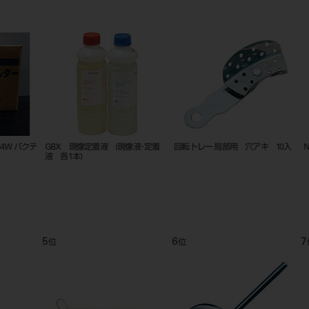
入
メディカルペーストC
ニッケルチタニウム Ｋファイル
オートマチ
手用 ２１㎜ ＃１５～４０
ー セット
9
10
11
位
位
位