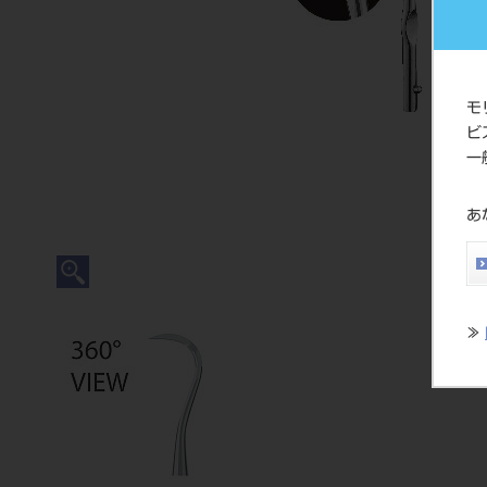
モ
ビ
一
あ
≫