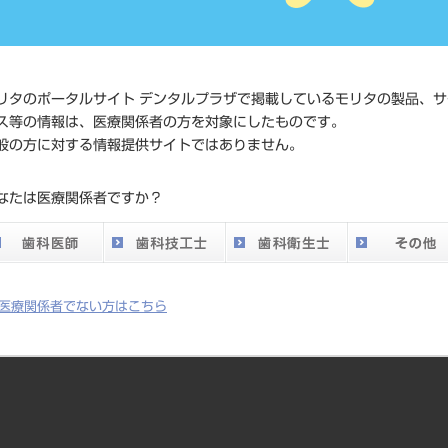
JAN/EANコード
4963931
価格の確
標準価格
ネット会
リタのポータルサイト デンタルプラザで掲載しているモリタの製品、サ
い。
ス等の情報は、医療関係者の方を対象にしたものです。
般の方に対する情報提供サイトではありません。
メーカー
株式会社
なたは医療関係者ですか？
DO vol.26 掲載ペー
200
ジ
医療関係者でない方はこちら