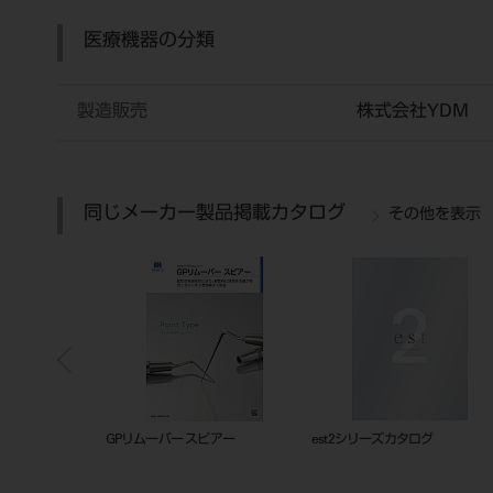
医療機器の分類
製造販売
株式会社YDM
同じメーカー製品掲載カタログ
その他を表示
ックトレー
201010834
GPリムーバー スピアー