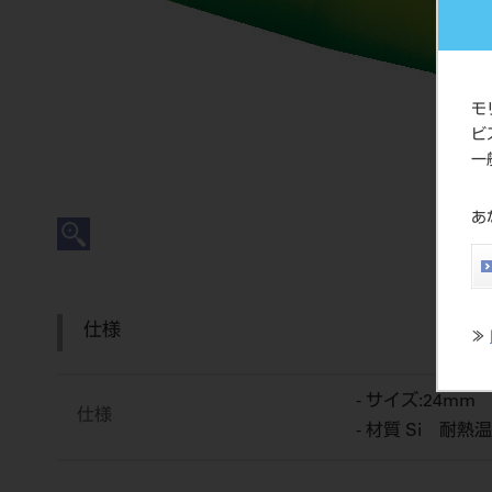
モ
ビ
一
あ
仕様
≫
- サイズ:24mm
仕様
- 材質 Si 耐熱