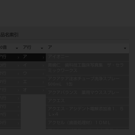
ツイスター）
品名索引
50音
ア行
ア
ア行
ア
アイオニー
カ行
イ
青嶋仁 歯科技工臨床写真集 ザ・セラ
ミックワークス
サ行
ウ
アクアケア注水チューブ洗浄スプレー
タ行
エ
500mL 1缶
ナ行
オ
アクアバランス 薬用マウススプレ－
ハ行
アクエス
マ行
アクエス・アシデント電解添加液１．５
Ｌ×４
ヤ行
アクセル（歯面処理材）１０ＭＬ
ラ行
アクセントプラス エフェクト ステインペ
ワ行