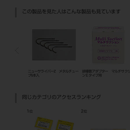
この製品を見た人はこんな製品も見ています
Z トライアルセ
キャッシュレス(stera terminal) オプ
アイオニー
ション
同じカテゴリのアクセスランキング
7
8
位
位