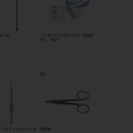
角弱（ＭＥ） １０入 １
縫合針 丸直（ＴＳ） １０入 １
縫合針 丸強（ＴＨ） 
４㎜
５㎜～２４㎜
５㎜～２４㎜
12
1
位
位
ーインスツルメント YS-
吸引管 本体 L 60°
ＧＰリムーバー スピア