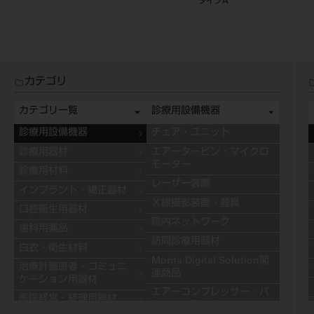
カテゴリ
カテゴリ一覧
診療用設備機器
診療用設備機器
チェア・ユニット
診療用器材
エアータービン・マイクロ
モーター
診療用材料
レーザー装置
インプラント・矯正器材
Ｘ線撮影装置・器具
口腔衛生用器材
院内ネットワーク
歯科用薬品
訪問診療用器材
白衣・衛生材料
Morita Digital Solution関
治療計画患者・コミュニ
連商品
ケーション用器材
エアーコンプレッサー・バ
医院経営・経理用器材
キュームモーター