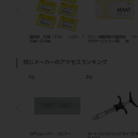
 ナイロン（非吸収
替刃メス ２０枚入 ステンレス
バキュームチップアダプター
同じメーカーのアクセスランキング
7
8
位
位
ラバーダムクランプ
ハンディトーチ Ortho