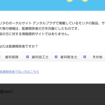
価格の確
標準価格
ネット会
い。
リタのポータルサイト デンタルプラザで掲載しているモリタの製品、サ
メーカー
（株）Y
ス等の情報は、医療関係者の方を対象にしたものです。
般の方に対する情報提供サイトではありません。
DO vol.26 掲載ペー
259
なたは医療関係者ですか？
ジ
医療関係者でない方はこちら
温度260℃