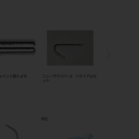
ライバーZ メタルチュー
排唾管アダプター マルチサクショ
吸引管 本体 S 60°
ンＥタイプ用
12
1
位
位