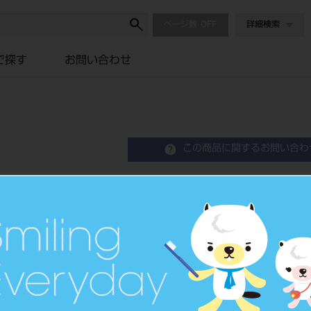
ページ数
詳細検索
で探す
お問い合わせ
この商品に関するお問い合わ
吸引管アダプター 排唾管
品目コード
2015107
JAN/EANコード
4963931