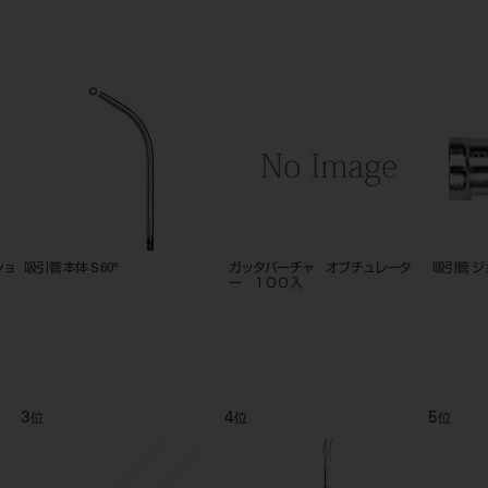
吸引管 ジョイント部 L φ11テーパー
Gキュレット est2 カラフィー
ニューサ
付
Slim ＃G7-8
ブ5本入
9
10
11
位
位
位