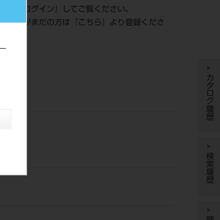
認は『
ログイン
』してご覧ください。
員登録がまだの方は『
こちら
』より登録くださ
ー
DM
カタログ履歴
検索履歴