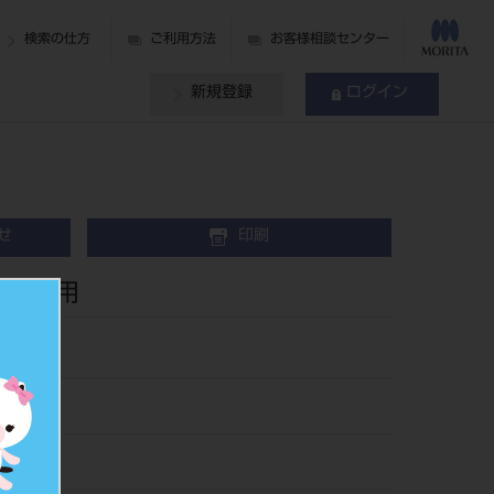
検索の仕方
ご利用方法
お客様相談センター
新規登録
ログイン
せ
印刷
接続部用
85
148400