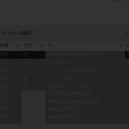
704A（
メーカー名索引
50音
ア行
ア
ア行
ア
株式会社IHI物流産業システム
カ行
イ
アイキャスト
サ行
ウ
アイ・ソネックス株式会社
タ行
エ
アイディエス
ナ行
オ
株式会社アイディエス
ハ行
アイワ医科工業株式会社
マ行
有限会社秋山歯科器具製作所
ヤ行
株式会社アクロス
ラ行
株式会社アクロス
ワ行
アグサジャパン株式会社