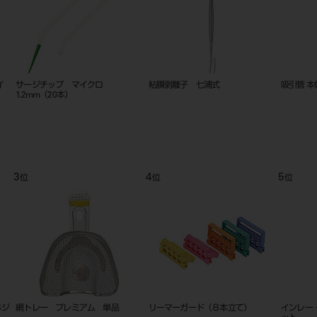
替刃メスハンドル（ステンレス）
縫合針 丸弱（ＴＥ） １０入 １
縫合針 
＃3
５㎜～２４㎜
５㎜～２
9
10
11
位
位
位
粘膜剥離子 七浦式
エンド ゲージ
リガチャ