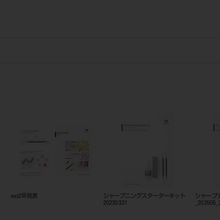
est2シリーズカタログ
est2早見表
シャープ
20230331