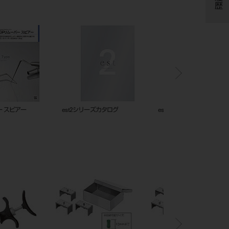
ニングスターターキット
シャープナーRe Born_カタログ
フレームカットバックト
_202505_208530168