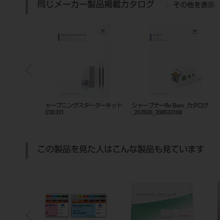
同じメーカー製品掲載カタログ
その他を表示
ックトレー
201010834
GPリムーバー スピアー
この製品を見た人はこんな製品も見ています