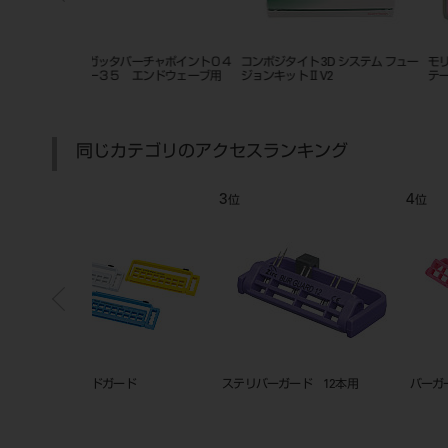
HSS
カートリッジシリンジ タイプ2 ネジ
リーマー スタンド キャリー セ
タイプA
ト
同じカテゴリのアクセスランキング
7
8
位
位
 タイプ2
バースタンド セイフティ２
スイング CF0 FG用+CA用 ツイ
浅型