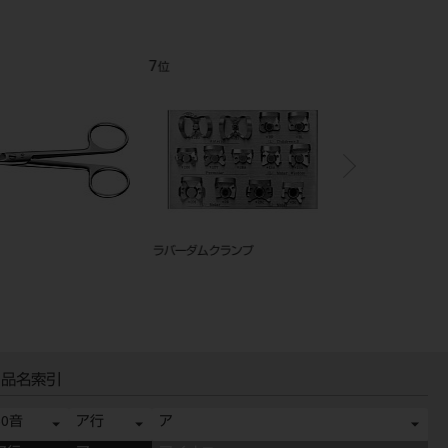
12
1
位
位
ーインスツルメント YS-
吸引管 本体 L 60°
ＧＰリムーバー スピア
ツイスター）
品名索引
50音
ア行
ア