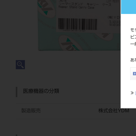
モ
ビ
一
あ
医療機器の分類
≫
製造販売
株式会社YDM