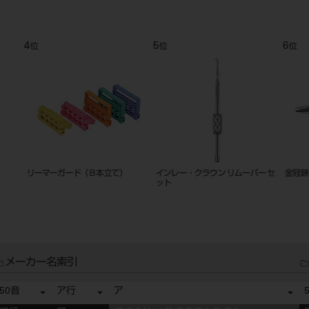
9
10
11
位
位
位
粘膜剥離子 七浦式
エンド ゲージ
リガチャ
704A（
メーカー名索引
50音
ア行
ア