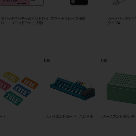
ッ
リーマー スタンド キャリー セッ
リーマースタンド キャリー ３
口腔内撮影
ト
入 ０８４１２
9
10
11
位
位
位
ン
エンドスタンド2 オートクレイバ
バースタンド ST型セット
DIバー消
ブル