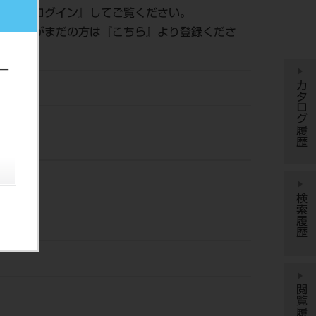
認は『
ログイン
』してご覧ください。
員登録がまだの方は『
こちら
』より登録くださ
ー
カタログ履歴
YDM
検索履歴
閲覧履歴