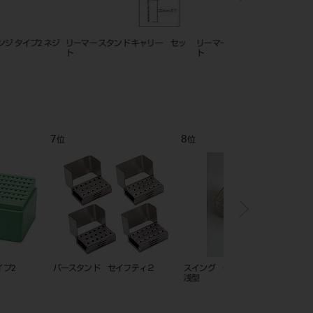
ミラー ST 咬合面用
コンポジタイト 3D リングフォーセ
モリタガッタパーチャポ
ップス フュージョン V2 1本入
テーパー３５ エンドウ
12
1
位
位
毒用スタンドⅡ
エンドスタンド（2個入）
リーマーガード（８本立