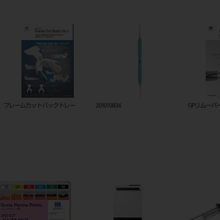
est2シリーズカタログ
est2早見表
シャープ
20230331