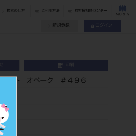
検索の仕方
ご利用方法
お客様相談センター
新規登録
ログイン
せ
印刷
ースト オペーク ＃４９６
96
504963