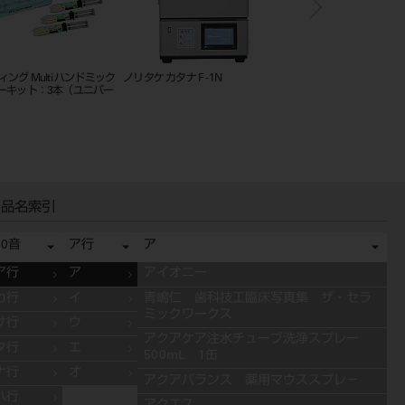
ング Multi ハンドミック
ノリタケ カタナ F -1N
カリエスディテクター
ューキット：3本（ユニバー
品名索引
50音
ア行
ア
ア行
ア
アイオニー
カ行
イ
青嶋仁 歯科技工臨床写真集 ザ・セラ
ミックワークス
サ行
ウ
アクアケア注水チューブ洗浄スプレー
タ行
エ
500mL 1缶
ナ行
オ
アクアバランス 薬用マウススプレ－
ハ行