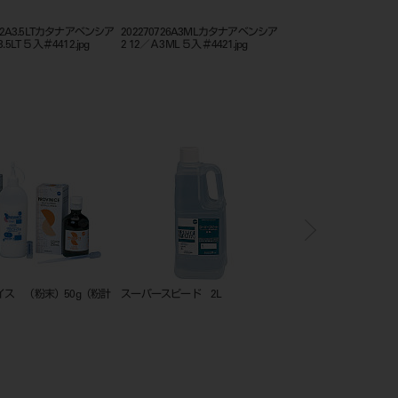
722A3.5LTカタナアベンシア
202270726A3MLカタナアベンシア
クラレノリタケコンポジ
.5LT ５入＃4412.jpg
2 12／Ａ3ML ５入＃4421.jpg
シリーズ_カタログ
イス （粉末）50g（粉計
スーパースピード 2L
松風ベースセメント （液