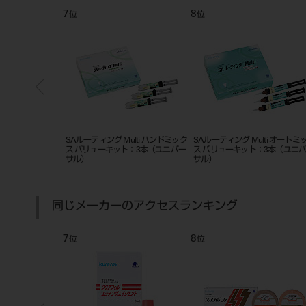
7
8
位
位
クイックモノマー
SAルーティング Multi ハンドミック
SAルーティング Multi オートミ
ス バリューキット：3本（ユニバー
ス バリューキット：3本（ユニ
サル）
サル）
同じメーカーのアクセスランキング
7
8
位
位