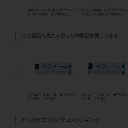
LTカタナ アベンシア2
202270726A2MLカタナアベンシア
202270726A3.5MLカタナアベ
.jpg
2 12／A2ML 5入＃4420.jpg
ア2 12／A3.5ML 5入＃4422.jpg
この製品を見た人はこんな製品も見ています
スト（オペーク）
パナビア Ｆ２．０ Ｂペースト
パナビア Ｆ２．０ Ｂペー
ブラウン ＃４９４
ライト ＃４９７
同じカテゴリのアクセスランキング