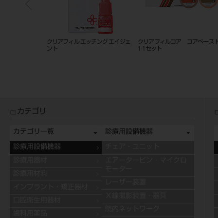
セレンボンド ア
クリアフィル エッチング エイジェ
クリアフィルコア コアペー
ント
1-1セット
カテゴリ
カテゴリ一覧
診療用設備機器
診療用設備機器
チェア・ユニット
診療用器材
エアータービン・マイクロ
モーター
診療用材料
レーザー装置
インプラント・矯正器材
Ｘ線撮影装置・器具
口腔衛生用器材
院内ネットワーク
歯科用薬品