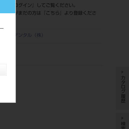
認は『
ログイン
』してご覧ください。
員登録がまだの方は『
こちら
』より登録くださ
ー
リタケデンタル（株）
カタログ履歴