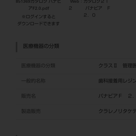
851369カタログ パナビ
Web：カタログ２１
アF2.0.pdf
２ パナビア Ｆ
２．０
※ログインすると
ダウンロードできます
医療機器の分類
医療機器の分類
クラスⅡ 管理
一般的名称
歯科接着用レジ
販売名
パナビアＦ ２
製造販売
クラレノリタケ