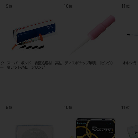
9
10
11
位
位
位
ック
スーパーボンド 表面処理材 高粘
ディスポチップ筆積L（ピンク）
オキシガ
バー
度レッド3ML シリンジ
9
10
11
位
位
位