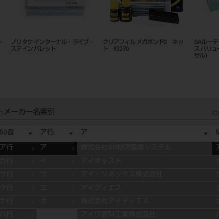
スト
ノリタケ インターナル・ライブ・
クリアフィル メガボンド2 キッ
SAルーティ
ステイン パレット
ト #3270
ス バリ
サル）
メーカー名索引
50音
ア行
ア
ア行
ア
株式会社IHI物流産業システム
カ行
イ
アイキャスト
サ行
ウ
アイ・ソネックス株式会社
タ行
エ
アイディエス
ナ行
オ
株式会社アイディエス
ハ行
アイワ医科工業株式会社