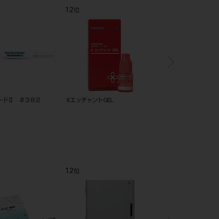
12
1
位
位
ードⅡ ＃３８２
KエッチャントGEL
K-エッチャント シリン
12
1
位
位