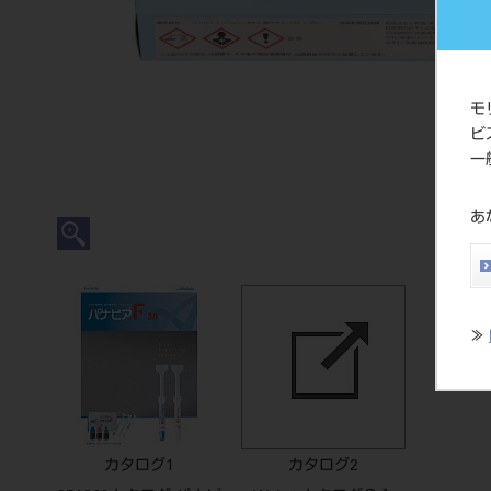
モ
ビ
一
あ
≫
カタログ1
カタログ2