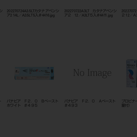
ンシ
202270724A3.5LTカタナ アベンシ
202270722A3LT カタナアベンシ
202270
ア2 14L／A3.5LT 5入＃4416.jpg
ア２ 12／A3LT５入＃4411 .jpg
２ 12／Ａ3
スト
パナビア Ｆ２．０ Ｂペースト
パナビア Ｆ２．０ Ａペースト
プロビナ
ホワイト ＃４９５
＃４９３
量付）