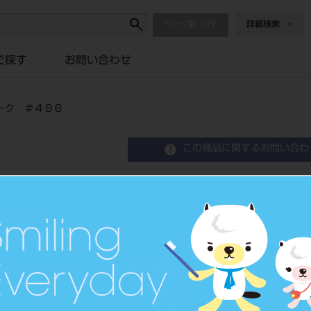
ページ数
詳細検索
で探す
お問い合わせ
ーク ＃４９６
この商品に関するお問い合わ
パナビア Ｆ２．０ Ｂペ
品目コード
2021204
JAN/EANコード
4571110