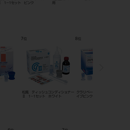
イブピンク
12
1
位
位
 ピンク
フィジオ ソフトリベース サーフ
松風 ティッシュコンデ
ェイスライナー
Ⅱ 1－1セット ピンク