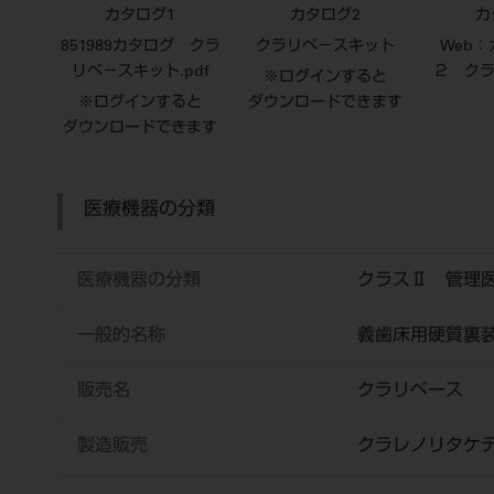
カタログ1
カタログ2
カ
851989カタログ クラ
クラリベ－スキット
Web
リベ－スキット.pdf
２ ク
※ログインすると
※ログインすると
ダウンロードできます
ダウンロードできます
医療機器の分類
医療機器の分類
クラスⅡ 管理
一般的名称
義歯床用硬質裏
販売名
クラリベース
製造販売
クラレノリタケ