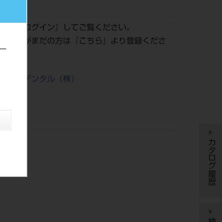
507858
認は『
ログイン
』してご覧ください。
員登録がまだの方は『
こちら
』より登録くださ
ー
リタケデンタル（株）
カタログ履歴