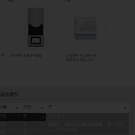
12
1
位
位
ル エッチング エイジェ
クリアフィルAP-X レジン充填
カタナデンタルスキャナ
材 A2 2mL/4.6g
品名索引
50音
ア行
ア
ア行
ア
アイオニー
カ行
イ
青嶋仁 歯科技工臨床写真集 ザ・セラ
ミックワークス
サ行
ウ