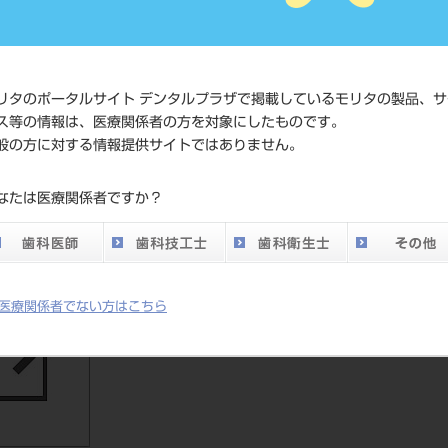
JAN/EANコード
4571110
価格の確
標準価格
ネット会
リタのポータルサイト デンタルプラザで掲載しているモリタの製品、サ
い。
ス等の情報は、医療関係者の方を対象にしたものです。
般の方に対する情報提供サイトではありません。
メーカー
クラレノ
なたは医療関係者ですか？
DO vol.26 掲載ペー
347
ジ
医療関係者でない方はこちら