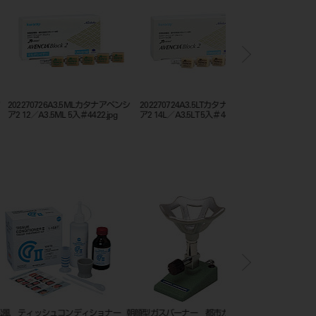
722A3.5LTカタナアベンシア
202270726A3MLカタナアベンシア
クラレノリタケコンポジ
.5LT ５入＃4412.jpg
2 12／Ａ3ML ５入＃4421.jpg
シリーズ_カタログ
ダイヤモンドディスク 片
クラリベースキット ノーマル ラ
松風ベースセメント （液