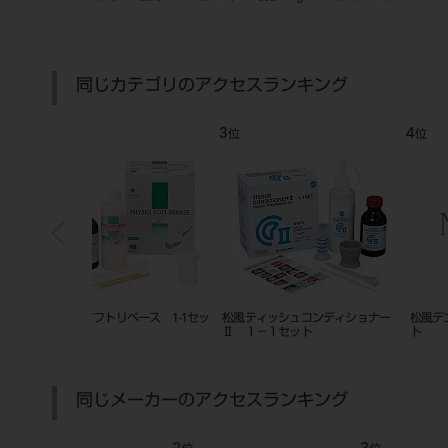
8L）
Ⅱ 1－1セット ピンク
用
同じカテゴリのアクセスランキング
7
8
位
位
松風 ティッシュコンディショナー
クラリベースキット ノーマル 
Ⅱ 1－1セット ホワイト
イブピンク
同じメーカーのアクセスランキング