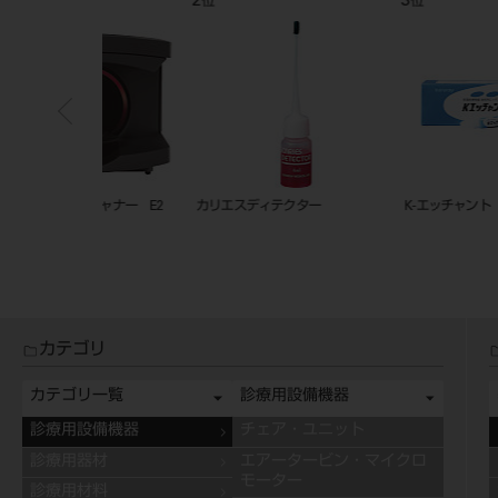
7
8
位
位
2N
ノリタケ インターナル・ライブ・
クリアフィル メガボンド2 キ
ステイン パレット
ト #3270
カテゴリ
カテゴリ一覧
診療用設備機器
診療用設備機器
チェア・ユニット
診療用器材
エアータービン・マイクロ
モーター
診療用材料