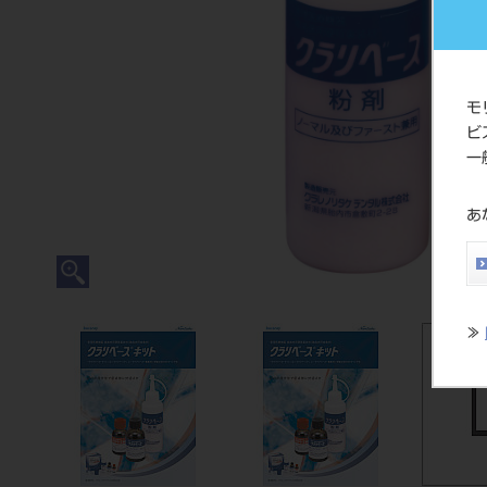
モ
ビ
一
あ
≫