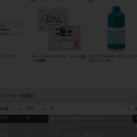
9
10
11
位
位
位
ッ
クリアフィルコア コアペースト
ティースメイト ディセンシタイザ
クリアフィ
1-1セット
ー 1-1セット
ント
メーカー名索引
50音
ア行
ア
ア行
ア
株式会社IHI物流産業システム
カ行
イ
アイキャスト
サ行
ウ
アイ・ソネックス株式会社