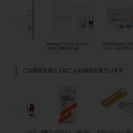
LTカタナ アベンシア2
202270726A2MLカタナアベンシア
202270726A3.5MLカタナアベ
.jpg
2 12／A2ML 5入＃4420.jpg
ア2 12／A3.5ML 5入＃4422.jpg
この製品を見た人はこんな製品も見ています
ント（M1） 12
松風 ティッシュコンディショナー
朝顔型ガスバーナー 都市ガス6