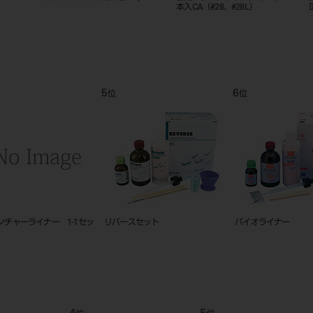
７８７
M102R
面 86xSI
9
10
11
位
位
位
ラ
エヴァタッチ スーパーセットEX
リバース プライマー ２５ＣＣ
リバース