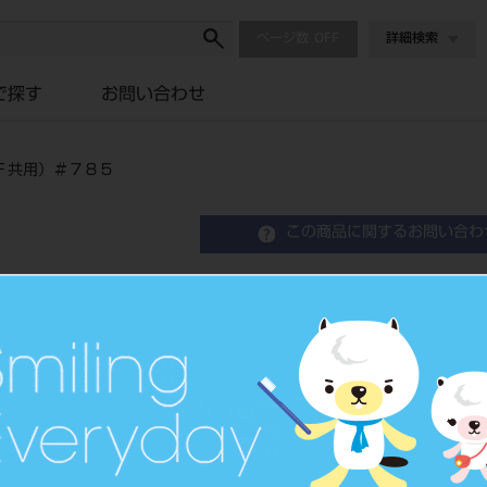
ページ数
詳細検索
で探す
お問い合わせ
Ｆ共用）＃７８５
この商品に関するお問い合わ
クラリベース粉剤 ライブ
５
品目コード
2021207