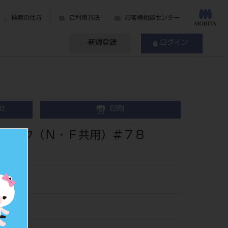
検索の仕方
ご利用方法
お客様相談センター
新規登録
ログイン
せ
印刷
ピンク（Ｎ・Ｆ共用）＃７８
85