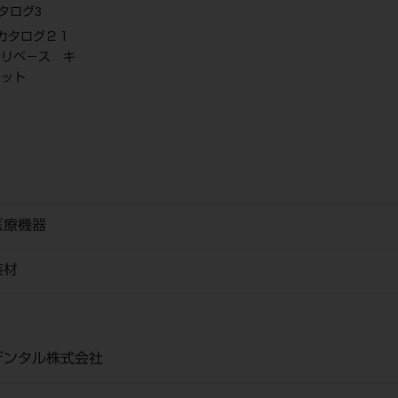
タログ3
：カタログ２１
ラリベ－ス キ
ット
医療機器
装材
デンタル株式会社