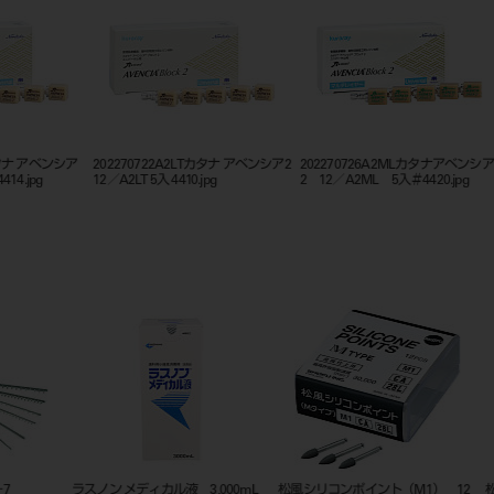
ンシ
202270724A3.5LTカタナ アベンシ
202270722A3LT カタナアベンシ
202270
ア2 14L／A3.5LT 5入＃4416.jpg
ア２ 12／A3LT５入＃4411 .jpg
２ 12／Ａ3
C
クラリベース 液剤 ノーマル ＃
JM ステリダイヤ 5入
ホリコ 