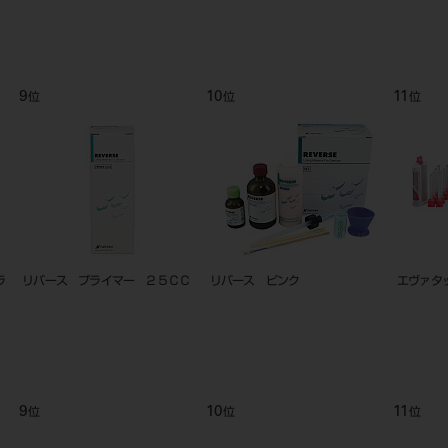
9
10
11
位
位
位
ラ
リバース プライマー ２５ＣＣ
リバース ピンク
エヴァタッ
9
10
11
位
位
位