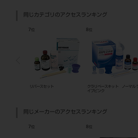
同じカテゴリのアクセスランキング
7
8
位
位
コンディショナー
リバースセット
クラリベースキット ノーマル 
 ホワイト
イブピンク
同じメーカーのアクセスランキング
7
8
位
位