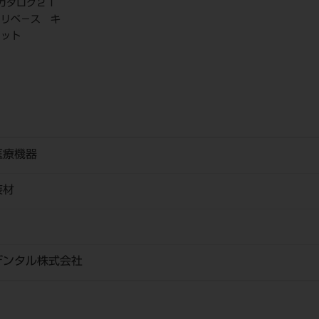
：カタログ２１
ラリベ－ス キ
ット
医療機器
装材
デンタル株式会社