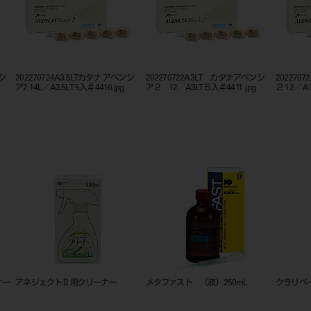
ンシ
202270724A3.5LTカタナ アベンシ
202270722A3LT カタナアベンシ
202270
ア2 14L／A3.5LT 5入＃4416.jpg
ア２ 12／A3LT５入＃4411 .jpg
２ 12／Ａ3
ナー
アネジェクトⅡ用クリーナー
メタファスト （液）250mL
クラリベ