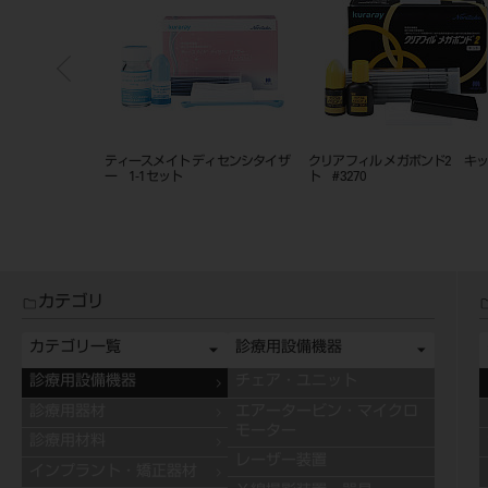
ーナル・ライブ・
ティースメイト ディセンシタイザ
クリアフィル メガボンド2 キ
ト
ー 1-1セット
ト #3270
カテゴリ
カテゴリ一覧
診療用設備機器
診療用設備機器
チェア・ユニット
診療用器材
エアータービン・マイクロ
モーター
診療用材料
レーザー装置
インプラント・矯正器材