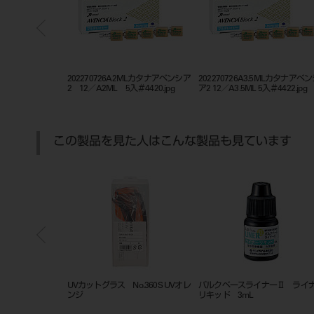
LTカタナ アベンシア2
202270726A2MLカタナアベンシア
202270726A3.5MLカタナアベ
.jpg
2 12／A2ML 5入＃4420.jpg
ア2 12／A3.5ML 5入＃4422.jpg
この製品を見た人はこんな製品も見ています
ースト 2.5mL ／
UVカットグラス No.360S UVオレ
バルクベースライナーⅡ ライ
ンジ
リキッド 3mL