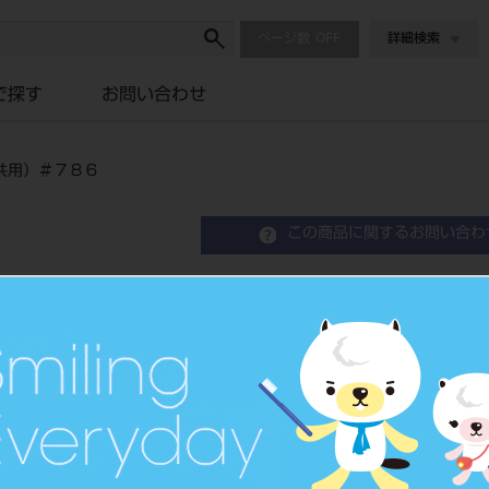
ページ数
詳細検索
で探す
お問い合わせ
共用）＃７８６
この商品に関するお問い合わ
クラリベース 粉剤 ピン
品目コード
2021207
JAN/EANコード
4571110