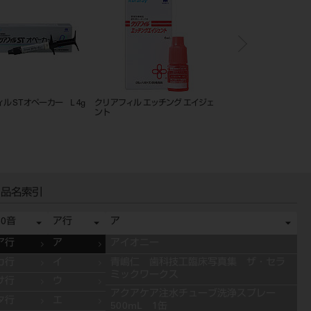
ル ST オペーカー L 4g
クリアフィル エッチング エイジェ
カリエスディテクター
ント
品名索引
50音
ア行
ア
ア行
ア
アイオニー
カ行
イ
青嶋仁 歯科技工臨床写真集 ザ・セラ
ミックワークス
サ行
ウ
アクアケア注水チューブ洗浄スプレー
タ行
エ
500mL 1缶