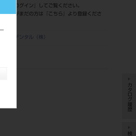
認は『
ログイン
』してご覧ください。
員登録がまだの方は『
こちら
』より登録くださ
ー
リタケデンタル（株）
カタログ履歴