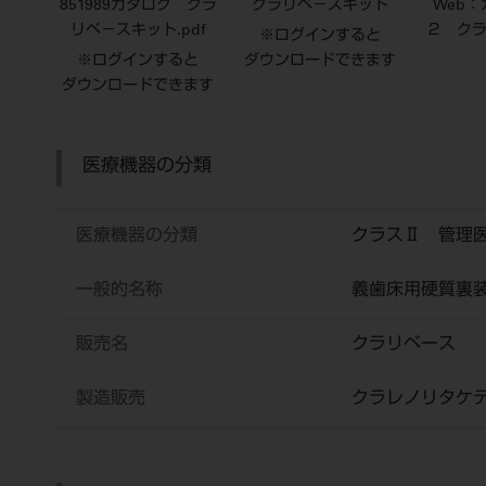
851989カタログ クラ
クラリベ－スキット
Web
リベ－スキット.pdf
２ ク
※ログインすると
※ログインすると
ダウンロードできます
ダウンロードできます
医療機器の分類
医療機器の分類
クラスⅡ 管理
一般的名称
義歯床用硬質裏
販売名
クラリベース
製造販売
クラレノリタケ