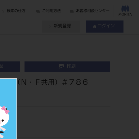
検索の仕方
ご利用方法
お客様相談センター
新規登録
ログイン
せ
印刷
ク （Ｎ・Ｆ共用）＃７８６
86
507865