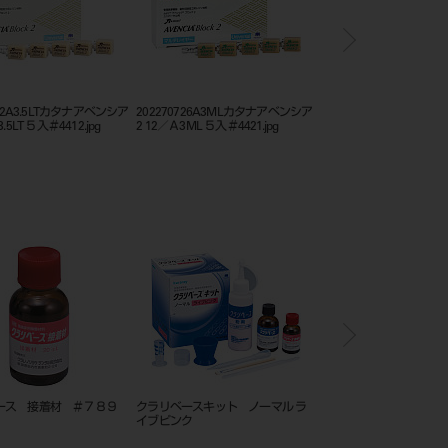
722A3.5LTカタナアベンシア
202270726A3MLカタナアベンシア
クラレノリタケコンポジ
.5LT ５入＃4412.jpg
2 12／Ａ3ML ５入＃4421.jpg
シリーズ_カタログ
ース 接着材 ＃７８９
クラリベースキット ノーマル ラ
ラバーダムシート 5×5
イブピンク
ム ライト