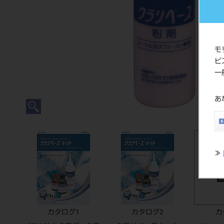
モ
ビ
一
あ
≫
カタログ1
カタログ2
カ