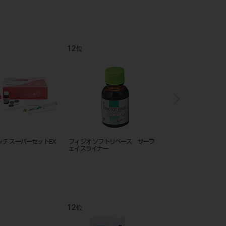
12
1
位
位
チ スーパーセットEX
フィジオ ソフトリベース サーフ
松風 ティッシュコンデ
ェイスライナー
Ⅱ 1－1セット ピンク
12
1
位
位