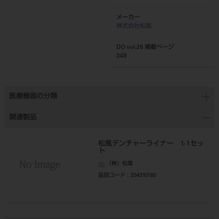
メーカー
株式会社松風
DO vol.26 掲載ページ
349
医療機器の分類
関連製品
松風デンチャーライナー 1-1セッ
ト
（株）松風
品目コード
：204310180