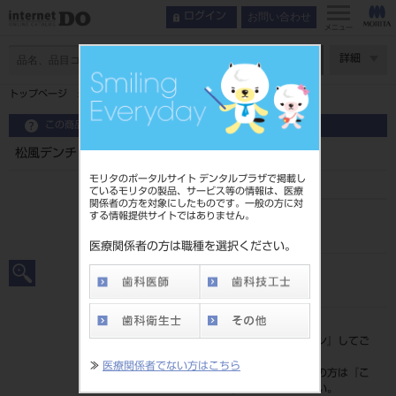
お問い合わせ
ログイン
メニュー
ページ数
詳細
トップページ
松風デンチャーライナー 液 ５０ＭＬ
この商品に関するお問い合わせ
松風デンチャーライナー 液 ５０ＭＬ
モリタのポータルサイト デンタルプラザで掲載し
ているモリタの製品、サービス等の情報は、医療
関係者の方を対象にしたものです。一般の方に対
する情報提供サイトではありません。
品目コード
204310182
医療関係者の方は職種を選択ください。
JAN/EANコード
4548162034908
標準価格
価格の確認は『
ログイン
』してご
覧ください。
≫
医療関係者でない方はこちら
ネット会員登録がまだの方は『
こ
ちら
』より登録ください。