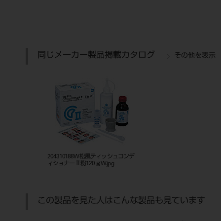
同じメーカー製品掲載カタログ
その他を表示
204310188W松風ティッシュコンデ
ィショナーⅡ粉120ｇW.jpg
この製品を見た人はこんな製品も見ています