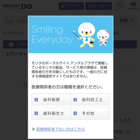
お問い合わせ
ログイン
メニュー
ページ数
詳細
トップページ
エヴァタッチ スーパーＥＸ エヴァホイール ２個入
この商品に関するお問い合わせ
エヴァタッチ スーパーＥＸ エヴァホイール ２個入
モリタのポータルサイト デンタルプラザで掲載し
ているモリタの製品、サービス等の情報は、医療
関係者の方を対象にしたものです。一般の方に対
する情報提供サイトではありません。
品目コード
205040056
医療関係者の方は職種を選択ください。
JAN/EANコード
4560128312066
標準価格
価格の確認は『
ログイン
』してご
覧ください。
≫
医療関係者でない方はこちら
ネット会員登録がまだの方は『
こ
ちら
』より登録ください。