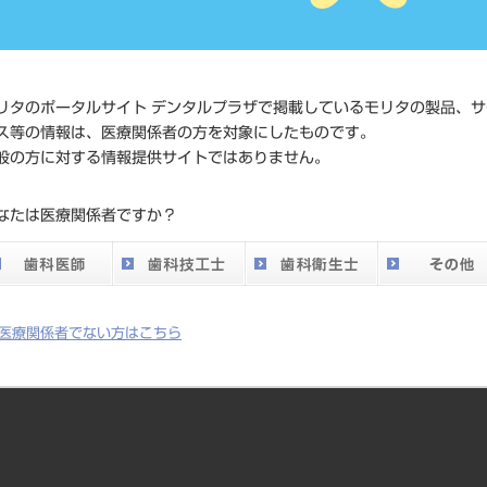
価格の確
標準価格
ネット会
い。
リタのポータルサイト デンタルプラザで掲載しているモリタの製品、サ
メーカー
ネオ製薬
ス等の情報は、医療関係者の方を対象にしたものです。
般の方に対する情報提供サイトではありません。
DO vol.26 掲載ペー
349
なたは医療関係者ですか？
ジ
医療関係者でない方はこちら