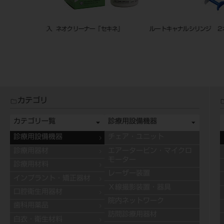
ップセット
ホルマリン・グアヤコールFG「ネ
メトコール
オ」 15mL
カテゴリ
カテゴリ一覧
診療用設備機器
診療用設備機器
チェア・ユニット
診療用器材
エアータービン・マイクロ
モーター
診療用材料
レーザー装置
インプラント・矯正器材
Ｘ線撮影装置・器具
口腔衛生用器材
院内ネットワーク
歯科用薬品
訪問診療用器材
白衣・衛生材料