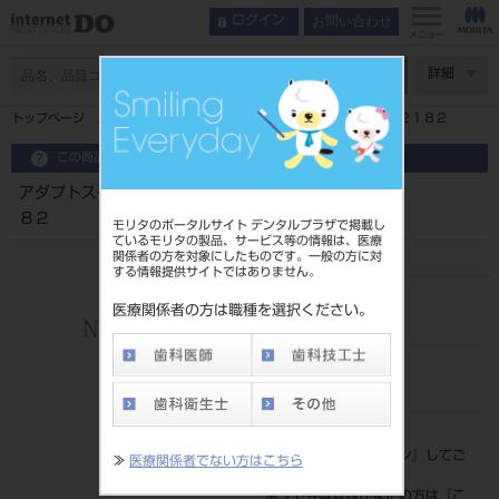
お問い合わせ
ログイン
メニュー
ページ数
詳細
トップページ
アダプトスーパーカップマトリックス５０入 ＮＯ２１８２
この商品に関するお問い合わせ
アダプトスーパーカップマトリックス５０入 ＮＯ２１
８２
モリタのポータルサイト デンタルプラザで掲載し
ているモリタの製品、サービス等の情報は、医療
関係者の方を対象にしたものです。一般の方に対
する情報提供サイトではありません。
品目コード
医療関係者の方は職種を選択ください。
206260206
JAN/EANコード
4560248564000
標準価格
価格の確認は『
ログイン
』してご
≫
医療関係者でない方はこちら
覧ください。
ネット会員登録がまだの方は『
こ