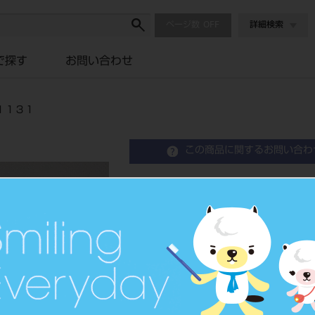
ページ数
詳細検索
で探す
お問い合わせ
１１３１
この商品に関するお問い合わ
コンタクトゲージ 片頭 
品目コード
2010109
JAN/EANコード
4963931