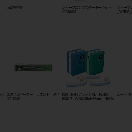
ムーバー スピアー
est2シリーズカタログ
est2早見表
（ワ
アシスタント用スキルシート タイ
骨膜剥離子トンネリングエレベータ
エアーガ
プE
ー＃3 15136
プ） ガ