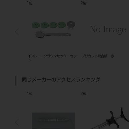
6
7
位
位
ゲージ ５０（ブルー）
ディスポーラル 咬合紙 全顎用
咬合紙 大木 青 100枚
１１３６
12×6個入
同じメーカーのアクセスランキング
6
7
位
位
位