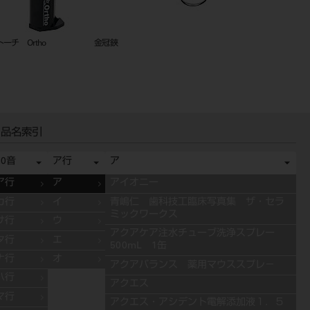
バイト ゲージ 坪根型
技工ノギス
リガチャ
704A（
品名索引
50音
ア行
ア
ア行
ア
アイオニー
カ行
イ
青嶋仁 歯科技工臨床写真集 ザ・セラ
ミックワークス
サ行
ウ
アクアケア注水チューブ洗浄スプレー
タ行
エ
500mL 1缶
ナ行
オ
アクアバランス 薬用マウススプレ－
ハ行
アクエス
マ行
アクエス・アシデント電解添加液１．５