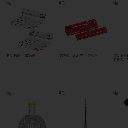
8
9
10
位
位
入
コンタクトゲージ 片頭 セット
ミジィP.I.P. セット
ハ
8
8
9
位
位