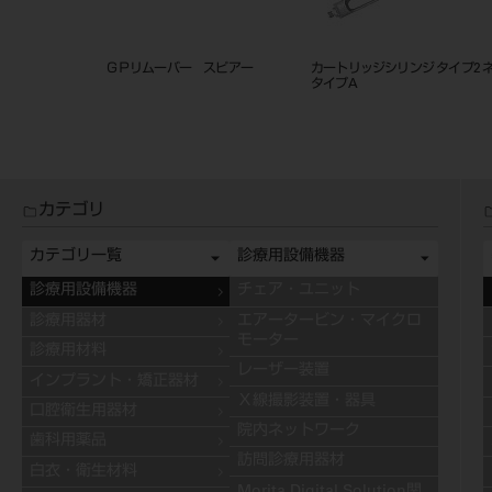
ンディトーチ Ortho
金冠鋏
インレー・クラウ
ト
カテゴリ
カテゴリ一覧
診療用設備機器
診療用設備機器
チェア・ユニット
診療用器材
エアータービン・マイクロ
モーター
診療用材料
レーザー装置
インプラント・矯正器材
Ｘ線撮影装置・器具
口腔衛生用器材
院内ネットワーク
歯科用薬品
訪問診療用器材
白衣・衛生材料
Morita Digital Solution関