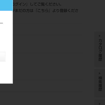
認は『
ログイン
』してご覧ください。
員登録がまだの方は『
こちら
』より登録くださ
ー
YDM
カタログ履歴
検索履歴