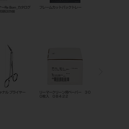
シャープニングスターターキット
シャープナーRe Born_カタログ
20230331
_202505_208530168
ンキットⅡ（ガンタイ
コンタクトゲージ 片頭 セット
エアーガンキットⅡ カ
ン
金具付 プラグ付