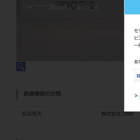
モ
ビ
一
あ
医療機器の分類
≫
製造販売
株式会社YDM