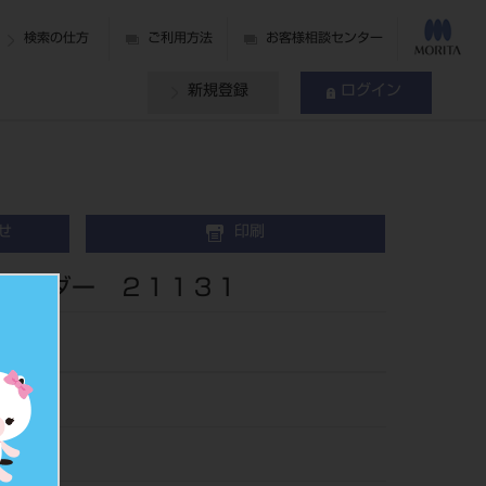
検索の仕方
ご利用方法
お客様相談センター
新規登録
ログイン
せ
印刷
ホルダー ２１１３１
66
211319