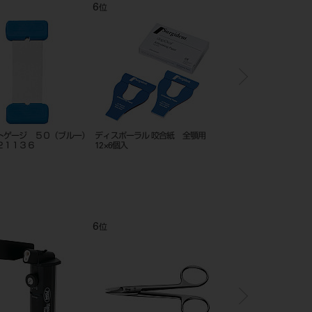
11
12
位
位
位
ネル咬合フォイル 片面 幅
AYクラウン セッター セット（各1
AYクラウンセッ
0mm25m巻
入）
ンドル 角大2入
10
11
12
位
位
位