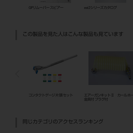
グ
フレームカットバックトレー
201010834
GPリ
この製品を見た人はこんな製品も見ています
プライヤー
リーマークリーン用ペーパー ３０
ノーズパッド メガネ併用型 
０枚入 ０８４２２
イナビューフレームＦ用）
同じカテゴリのアクセスランキング