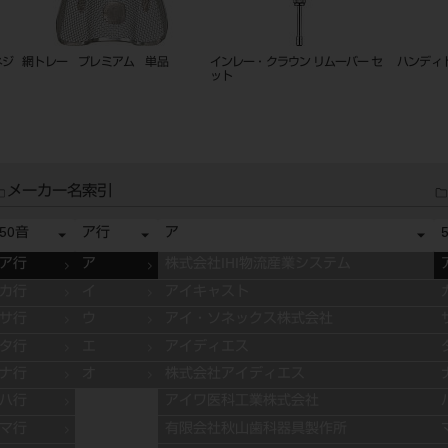
ンセッター セッ
ラバーダムクランプ
リーマーガード（８本立て）
メーカー名索引
50音
ア行
ア
ア行
ア
株式会社IHI物流産業システム
カ行
イ
アイキャスト
サ行
ウ
アイ・ソネックス株式会社
タ行
エ
アイディエス
ナ行
オ
株式会社アイディエス
ハ行
アイワ医科工業株式会社
マ行
有限会社秋山歯科器具製作所