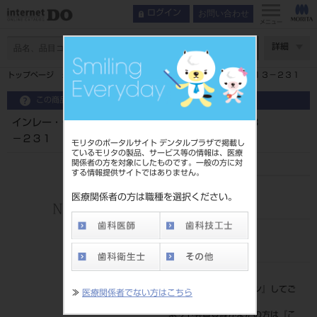
お問い合わせ
ログイン
メニュー
ページ数
詳細
トップページ
インレー・クラウンセッター フラットラバー２入１３－２３１
この商品に関するお問い合わせ
インレー・クラウンセッター フラットラバー２入１３
－２３１
モリタのポータルサイト デンタルプラザで掲載し
ているモリタの製品、サービス等の情報は、医療
関係者の方を対象にしたものです。一般の方に対
する情報提供サイトではありません。
品目コード
医療関係者の方は職種を選択ください。
201010033
JAN/EANコード
4963931132317
標準価格
価格の確認は『
ログイン
』してご
≫
医療関係者でない方はこちら
覧ください。
ネット会員登録がまだの方は『
こ