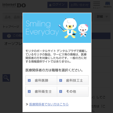
お問い合わせ
ログイン
メニュー
ページ数
詳細
トップページ
オーソフレーム ガスボンベ １３０ｇ ＯＦＧ
この商品に関するお問い合わせ
オーソフレーム ガスボンベ １３０ｇ ＯＦＧ
モリタのポータルサイト デンタルプラザで掲載し
ているモリタの製品、サービス等の情報は、医療
関係者の方を対象にしたものです。一般の方に対
する情報提供サイトではありません。
品目コード
206350089
医療関係者の方は職種を選択ください。
JAN/EANコード
4903130012072
標準価格
価格の確認は『
ログイン
』してご
覧ください。
≫
医療関係者でない方はこちら
ネット会員登録がまだの方は『
こ
ちら
』より登録ください。