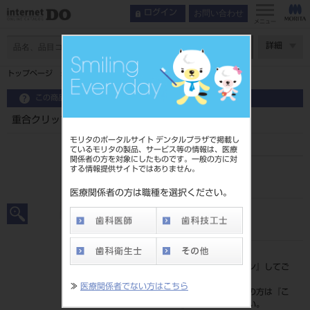
お問い合わせ
ログイン
メニュー
ページ数
詳細
トップページ
重合クリップ （αライト共用）
この商品に関するお問い合わせ
重合クリップ （αライト共用）
モリタのポータルサイト デンタルプラザで掲載し
ているモリタの製品、サービス等の情報は、医療
関係者の方を対象にしたものです。一般の方に対
する情報提供サイトではありません。
品目コード
201030758
医療関係者の方は職種を選択ください。
JAN/EANコード
4900541317765
標準価格
価格の確認は『
ログイン
』してご
覧ください。
≫
医療関係者でない方はこちら
ネット会員登録がまだの方は『
こ
ちら
』より登録ください。