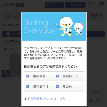
お問い合わせ
ログイン
メニュー
ページ数
詳細
トップページ
バイオプラスト 1．0mm クリア－ ＃3270
この商品に関するお問い合わせ
バイオプラスト 1．0mm クリア－ ＃3270
モリタのポータルサイト デンタルプラザで掲載し
Plastic Plate
ているモリタの製品、サービス等の情報は、医療
関係者の方を対象にしたものです。一般の方に対
する情報提供サイトではありません。
品目コード
206360059
医療関係者の方は職種を選択ください。
JAN/EANコード
4571185644090
標準価格
価格の確認は『
ログイン
』してご
覧ください。
≫
医療関係者でない方はこちら
ネット会員登録がまだの方は『
こ
ちら
』より登録ください。