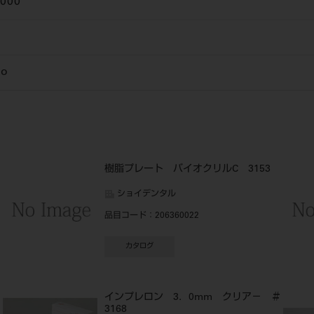
8000
o
樹脂プレート バイオクリルC 3153
ショイデンタル
品目コード
：206360022
カタログ
＃
インプレロン 3．0mm クリア－ ＃
3168