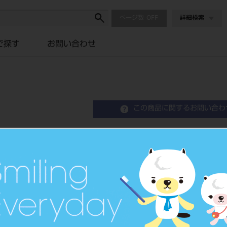
ページ数
詳細検索
で探す
お問い合わせ
この商品に関するお問い合わ
樹脂プレート ハードキャス
Plastic Plate
品目コード
2063601
JAN/EANコード
4571185