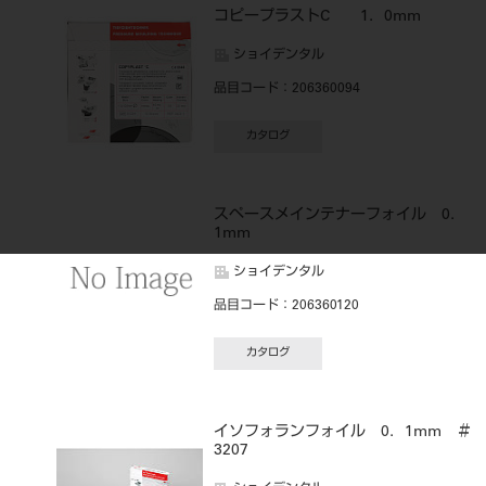
コピープラストC 1．0mm
ショイデンタル
品目コード
：206360094
カタログ
スペースメインテナーフォイル 0．
1mm
ショイデンタル
品目コード
：206360120
カタログ
イソフォランフォイル 0．1mm ＃
3207