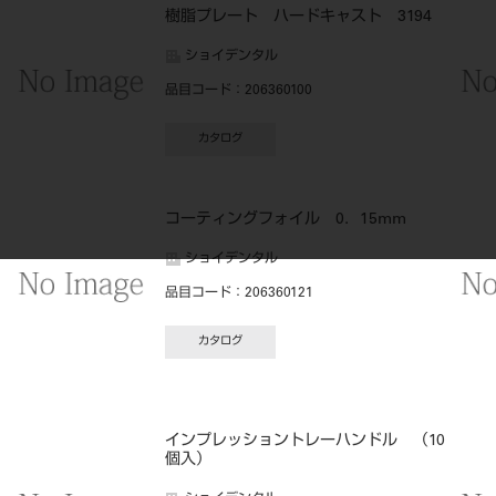
樹脂プレート ハードキャスト 3194
ショイデンタル
品目コード
：206360100
カタログ
コーティングフォイル 0．15mm
ショイデンタル
品目コード
：206360121
カタログ
インプレッショントレーハンドル （10
個入）