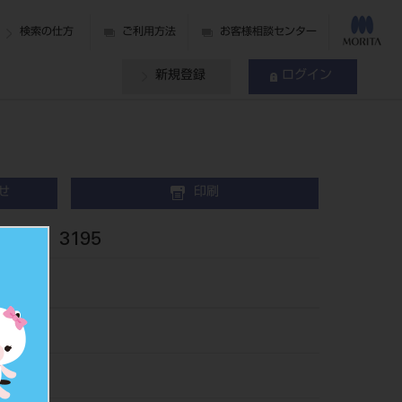
検索の仕方
ご利用方法
お客様相談センター
新規登録
ログイン
せ
印刷
ト 3195
01
644151