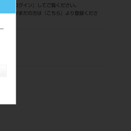
認は『
ログイン
』してご覧ください。
員登録がまだの方は『
こちら
』より登録くださ
ー
ンタル