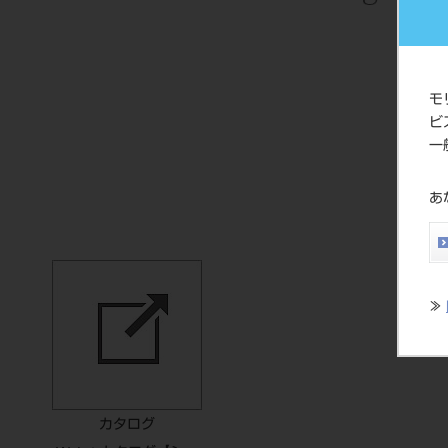
モ
ビ
一
あ
≫
カタログ