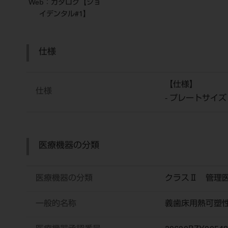
Web：カタログ【ショ
イデンタル#1】
仕様
【仕様】
仕様
- プレートサイズ
医療機器の分類
医療機器の分類
クラスⅡ 管理
一般的名称
義歯床用熱可塑