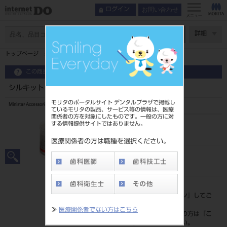
お問い合わせ
ログイン
メニュー
ページ数
詳細
トップページ
シルキット ＃3443
この商品に関するお問い合わせ
シルキット ＃3443
モリタのポータルサイト デンタルプラザで掲載し
Ministar Accessories
ているモリタの製品、サービス等の情報は、医療
関係者の方を対象にしたものです。一般の方に対
する情報提供サイトではありません。
品目コード
206360135
医療関係者の方は職種を選択ください。
JAN/EANコード
4571185644311
標準価格
価格の確認は『
ログイン
』してご
覧ください。
≫
医療関係者でない方はこちら
ネット会員登録がまだの方は『
こ
ちら
』より登録ください。