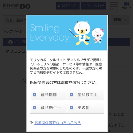
お問い合わせ
ログイン
メニュー
ページ数
詳細
トップページ
タフロンミニソー 替刃 荒目 １００入
この商品に関するお問い合わせ
タフロンミニソー 替刃 荒目 １００入
モリタのポータルサイト デンタルプラザで掲載し
ているモリタの製品、サービス等の情報は、医療
関係者の方を対象にしたものです。一般の方に対
する情報提供サイトではありません。
品目コード
207160318
医療関係者の方は職種を選択ください。
JAN/EANコード
4560219137707
標準価格
価格の確認は『
ログイン
』してご
覧ください。
≫
医療関係者でない方はこちら
ネット会員登録がまだの方は『
こ
ちら
』より登録ください。