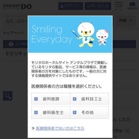
お問い合わせ
ログイン
メニュー
ページ数
詳細
トップページ
ＥＳリキッド １０ＭＬ
この商品に関するお問い合わせ
ＥＳリキッド １０ＭＬ
モリタのポータルサイト デンタルプラザで掲載し
ているモリタの製品、サービス等の情報は、医療
関係者の方を対象にしたものです。一般の方に対
する情報提供サイトではありません。
品目コード
202280543
医療関係者の方は職種を選択ください。
JAN/EANコード
4571215181656
標準価格
価格の確認は『
ログイン
』してご
覧ください。
≫
医療関係者でない方はこちら
ネット会員登録がまだの方は『
こ
ちら
』より登録ください。