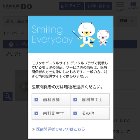
お問い合わせ
ログイン
メニュー
ページ数
詳細
トップページ
ノリタケ ワックスクリーナー 補充用 ３００ＭＬ
この商品に関するお問い合わせ
ノリタケ ワックスクリーナー 補充用 ３００ＭＬ
モリタのポータルサイト デンタルプラザで掲載し
ているモリタの製品、サービス等の情報は、医療
関係者の方を対象にしたものです。一般の方に対
する情報提供サイトではありません。
品目コード
202280924
医療関係者の方は職種を選択ください。
JAN/EANコード
4571215180123
標準価格
価格の確認は『
ログイン
』してご
覧ください。
≫
医療関係者でない方はこちら
ネット会員登録がまだの方は『
こ
ちら
』より登録ください。