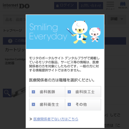
お問い合わせ
ログイン
メニュー
ページ数
詳細
トップページ
カートリッジ シリンジ 1mL用 ネジタイプ
この商品に関するお問い合わせ
カートリッジ シリンジ 1mL用 ネジタイプ
モリタのポータルサイト デンタルプラザで掲載し
Injection Cartridge Syringe
ているモリタの製品、サービス等の情報は、医療
注射器
関係者の方を対象にしたものです。一般の方に対
する情報提供サイトではありません。
品目コード
201510544
医療関係者の方は職種を選択ください。
JAN/EANコード
4963931141159
標準価格
価格の確認は『
ログイン
』してご
≫
医療関係者でない方はこちら
覧ください。
ネット会員登録がまだの方は『
こ