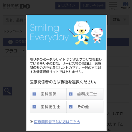
お問い合わせ
ログイン
メニュー
ページ数
詳細
トップページ
プラコートシート ０．１㎜ ２００枚入
この商品に関するお問い合わせ
プラコートシート ０．１㎜ ２００枚入
モリタのポータルサイト デンタルプラザで掲載し
ているモリタの製品、サービス等の情報は、医療
関係者の方を対象にしたものです。一般の方に対
する情報提供サイトではありません。
品目コード
204510719
医療関係者の方は職種を選択ください。
JAN/EANコード
4994081003349
標準価格
価格の確認は『
ログイン
』してご
覧ください。
≫
医療関係者でない方はこちら
ネット会員登録がまだの方は『
こ
ちら
』より登録ください。