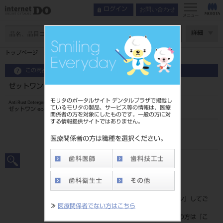
お問い合わせ
ログイン
メニュー
ページ数
詳細
トップページ
ゼットワン eco ファインリキッド 13538
この商品に関するお問い合わせ
ゼットワン eco ファインリキッド 13538
モリタのポータルサイト デンタルプラザで掲載し
Anti Rust Detergent
ているモリタの製品、サービス等の情報は、医療
ゼットワン eco ファインリキッド 13538
関係者の方を対象にしたものです。一般の方に対
する情報提供サイトではありません。
品目コード
201010160
医療関係者の方は職種を選択ください。
JAN/EANコード
4963931135387
標準価格
価格の確認は『
ログイン
』してご
≫
医療関係者でない方はこちら
覧ください。
ネット会員登録がまだの方は『
こ