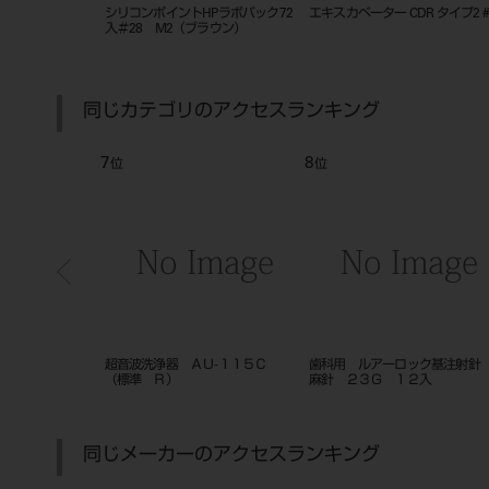
eg; ポリマー粉
シリコンポイントHPラボパック72
エキスカベーター CDR タイプ2 #
ーク
入＃28 M2（ブラウン）
同じカテゴリのアクセスランキング
7
8
位
位
Ｕ‐５０ＣＢ
超音波洗浄器 ＡＵ‐１１５Ｃ
歯科用 ルアーロック基注射針
（標準 Ｒ）
麻針 ２３Ｇ １２入
同じメーカーのアクセスランキング