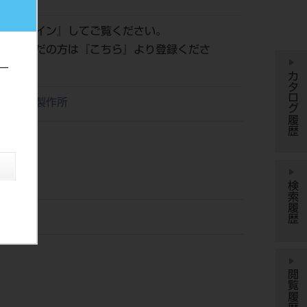
は『
ログイン
』してご覧ください。
登録がまだの方は『
こちら
』より登録くださ
ー
カタログ履歴
リタ東京製作所
検索履歴
閲覧履歴