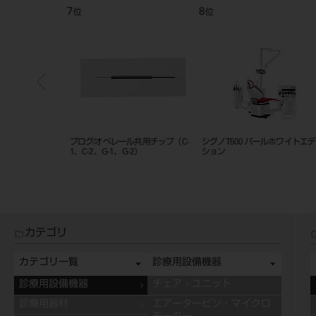
7
8
位
位
ビン1回路仕様
プログ/オペレール共用チップ（C-
シグノT500 パールホワイトエデ
1、C-2、G-1、G-2）
ション
カテゴリ
カテゴリ一覧
診療用設備機器
診療用設備機器
チェア・ユニット
診療用器材
エアータービン・マイクロ