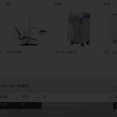
9
10
11
位
位
位
ィ
シグノ T100
ユーティリオ Ⅱ
EⅡ ク
メーカー名索引
50音
ア行
ア
ア行
ア
株式会社IHI物流産業システム
カ行
イ
アイキャスト