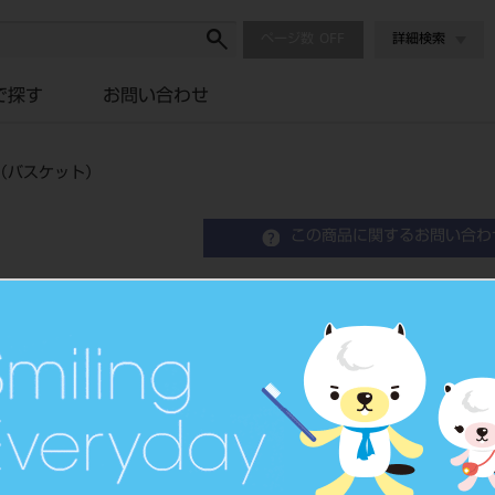
ページ数
詳細検索
で探す
お問い合わせ
（バスケット）
この商品に関するお問い合わ
ｅクレーブ・ｅ２クレーブ
品目コード
201030037
JAN/EANコー
4900541321
ド