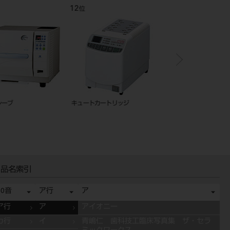
12
1
位
位
レーブ
キュートカートリッジ
シグノ T300
品名索引
50音
ア行
ア
ア行
ア
アイオニー
カ行
イ
青嶋仁 歯科技工臨床写真集 ザ・セラ