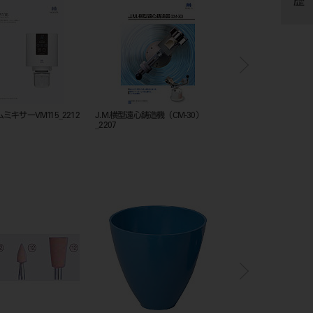
ミキサーVM115_2212
J.M.横型遠心鋳造機（CM-30）
103)アドプレップ_カタログ
_2207