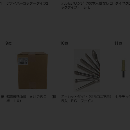
1
ファイバーカッター タイプ2
テルモシリンジ（100本入 針なし ロ
ダイヤグ
ックタイプ） 5mL
9
10
11
位
位
位
 伝
超音波洗浄器 ＡＵ‐２５Ｃ （標
Ｚ－カットダイヤ（ジルコニア用）
セラテッ
準 ＬＸ）
５入 ＦＧ ファイン