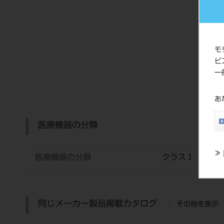
モ
ビ
一
あ
医療機器の分類
≫
医療機器の分類
クラスⅠ 一般
同じメーカー製品掲載カタログ
その他を表示