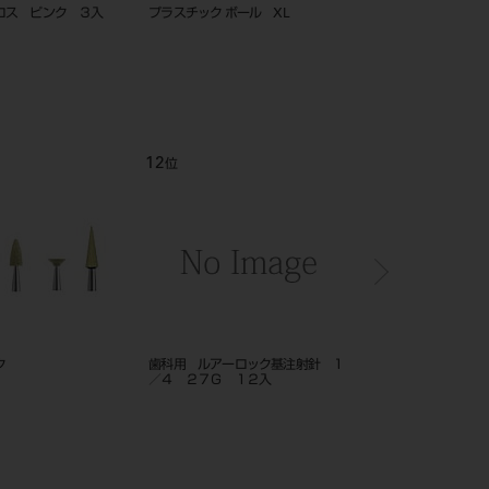
ロス ピンク ３入
プラスチック ボール XL
サクションチップゴム 
５個入り
12
1
位
位
ク
歯科用 ルアーロック基注射針 １
プログ/オペレール共用チ
／４ ２７Ｇ １２入
1、C-2、G-1、G-2）