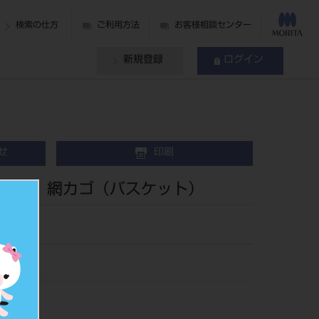
検索の仕方
ご利用方法
お客様相談センター
新規登録
ログイン
せ
印刷
共用 網カゴ（バスケット）
120