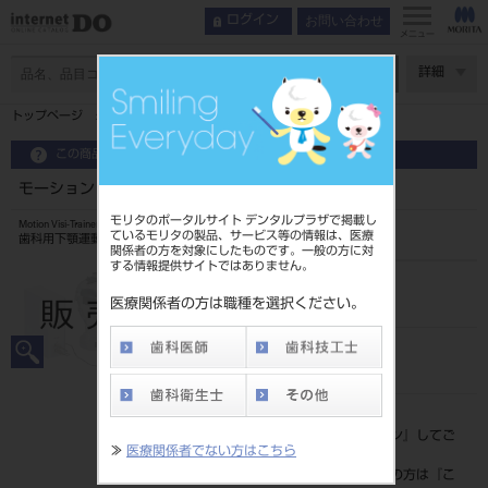
お問い合わせ
ログイン
メニュー
ページ数
詳細
トップページ
モーション ビジトレーナー V-1
この商品に関するお問い合わせ
モーション ビジトレーナー V-1
モリタのポータルサイト デンタルプラザで掲載し
Motion Visi-Trainer V-1
ているモリタの製品、サービス等の情報は、医療
歯科用下顎運動測定器
関係者の方を対象にしたものです。一般の方に対
する情報提供サイトではありません。
品目コード
207080980
医療関係者の方は職種を選択ください。
JAN/EANコード
4560289924047
標準価格
価格の確認は『
ログイン
』してご
≫
医療関係者でない方はこちら
覧ください。
ネット会員登録がまだの方は『
こ