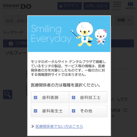
お問い合わせ
ログイン
メニュー
ページ数
詳細
トップページ
ソルフィー ルートプレーニングチップ Ｌ・Ｒ
この商品に関するお問い合わせ
ソルフィー ルートプレーニングチップ Ｌ・Ｒ
モリタのポータルサイト デンタルプラザで掲載し
ているモリタの製品、サービス等の情報は、医療
関係者の方を対象にしたものです。一般の方に対
する情報提供サイトではありません。
品目コード
201070077
医療関係者の方は職種を選択ください。
標準価格
価格の確認は『
ログイン
』してご
覧ください。
ネット会員登録がまだの方は『
こ
ちら
』より登録ください。
≫
医療関係者でない方はこちら
メーカー
（株）モリタ製作所