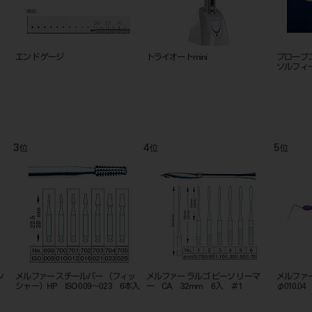
エンド ゲージ
トライオートmini
プローブ
ソルフィ
3
4
5
位
位
位
ン
メルファー スチールバー （フィッ
メルファー ラルゴ ピーソ リーマ
メルファ
シャー）HP ISO 009～023 6本入
ー CA 32mm 6入 ＃1
φ010.04