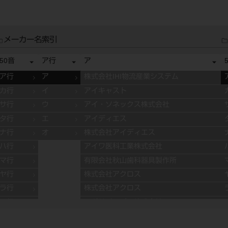
メーカー名索引
50音
ア行
ア
ア行
ア
株式会社IHI物流産業システム
カ行
イ
アイキャスト
サ行
ウ
アイ・ソネックス株式会社
タ行
エ
アイディエス
ナ行
オ
株式会社アイディエス
ハ行
アイワ医科工業株式会社
マ行
有限会社秋山歯科器具製作所
ヤ行
株式会社アクロス
ラ行
株式会社アクロス
ワ行
アグサジャパン株式会社
株式会社アスカメディカル