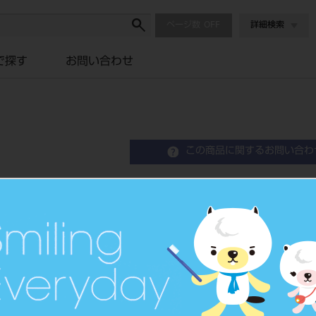
ページ数
詳細検索
で探す
お問い合わせ
この商品に関するお問い合わ
エンド ゲージ （プラスチ
Endodontic Gauge
品目コード
2065004
JAN/EANコード
4987741