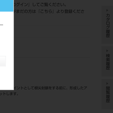
認は『
ログイン
』してご覧ください。
員登録がまだの方は『
こちら
』より登録くださ
カタログ履歴
ー
ー
検索履歴
閲覧履歴
スターポイントとして根尖封鎖をする前に、形成したア
ットします。