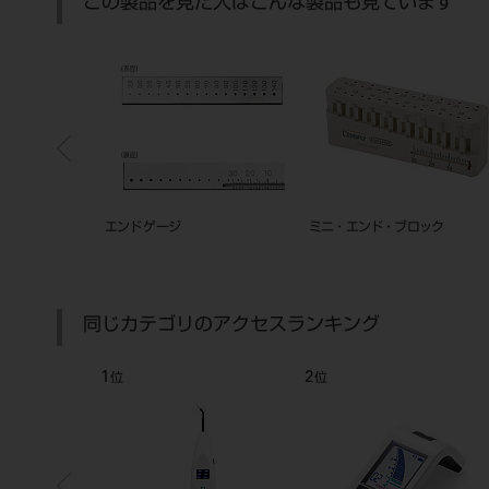
この製品を見た人はこんな製品も見ています
ロス#1050PJ
エンド ゲージ
ミニ・エンド・ブロック
ィーブタイプ）
同じカテゴリのアクセスランキング
1
2
位
位