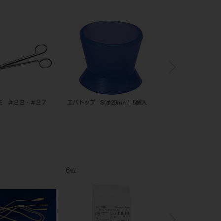
ミ ＃２２・＃２７
エバトップ S(φ29mm）5個入
JM ステリダイヤ
M102R
6
7
位
位