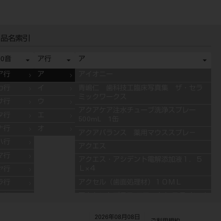
品名索引
50音
ア行
ア
ア行
ア
アイオニー
カ行
イ
青嶋仁 歯科技工臨床写真集 ザ・セラ
ミックワークス
サ行
ウ
アクアケア注水チューブ洗浄スプレー
タ行
エ
500mL 1缶
ナ行
オ
アクアバランス 薬用マウススプレ－
ハ行
アクエス
マ行
アクエス・アシデント電解添加液１．５
Ｌ×４
ヤ行
アクセル（歯面処理材）１０ＭＬ
ラ行
アクセントプラス エフェクト ステインペ
ワ行
ースト 4g ES11 ブルー
2026年08月08日
アクセントプラス エフェクト ステインペ