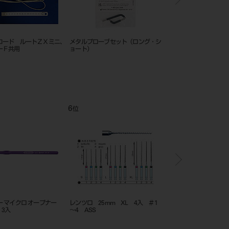
コード ルートＺＸミニ、
メタルプローブセット（ロング・シ
フィンガー ルーラー
ーＦ共用
ョート）
6
7
位
位
ー マイクロ オープナー
レンツロ 25mm XL 4入 ＃1
ゼックリヤ FG 28m
 3入
～4 ASS