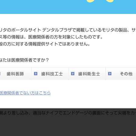
価格の確
標準価格
ネット会
い。
リタのポータルサイト デンタルプラザで掲載しているモリタの製品、サ
メーカー
メルファ
ス等の情報は、医療関係者の方を対象にしたものです。
般の方に対する情報提供サイトではありません。
DO vol.26 掲載ペー
122
なたは医療関係者ですか？
ジ
医療関係者でない方はこちら
加工等）の関係上、尖端がどうしても不揃いになります。そのため、マ
側より差し込み、適当なナイフでエンドゲージの裏面にそって尖端をカ