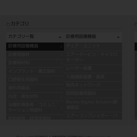
カテゴリ
カテゴリ一覧
診療用設備機器
診療用設備機器
チェア・ユニット
診療用器材
エアータービン・マイクロ
モーター
診療用材料
レーザー装置
インプラント・矯正器材
Ｘ線撮影装置・器具
口腔衛生用器材
院内ネットワーク
歯科用薬品
訪問診療用器材
白衣・衛生材料
Morita Digital Solution関
治療計画患者・コミュニ
連商品
ケーション用器材
エアーコンプレッサー・バ
医院経営・経理用器材
キュームモーター
学習用器材
キャビネット
技工用設備機器