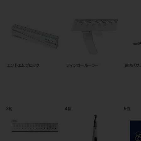
エンドエム ブロック
フィンガー ルーラー
歯肉バサ
3
4
5
位
位
位