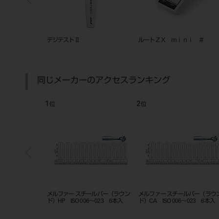
（対極クリップ付
デジテストⅡ
ルートＺＸ ｍｉｎｉ ＃
同じメーカーのアクセスランキング
1
2
位
位
 （髄室開拡用）
メルファー スチールバー（ラウン
メルファー スチールバー（ラウ
ド）HP ISO 006～023 6本入
ド）CA ISO 006～023 6本入