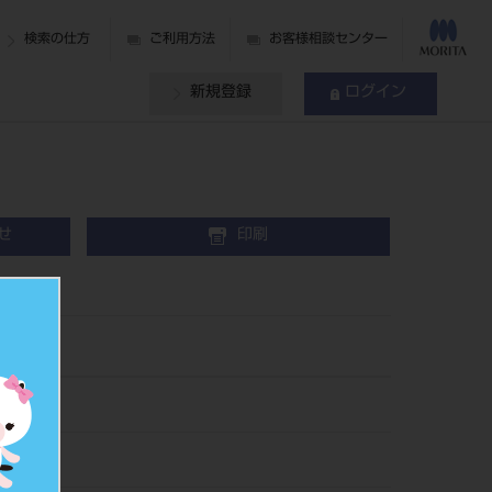
検索の仕方
ご利用方法
お客様相談センター
新規登録
ログイン
せ
印刷
ック）
54
011471