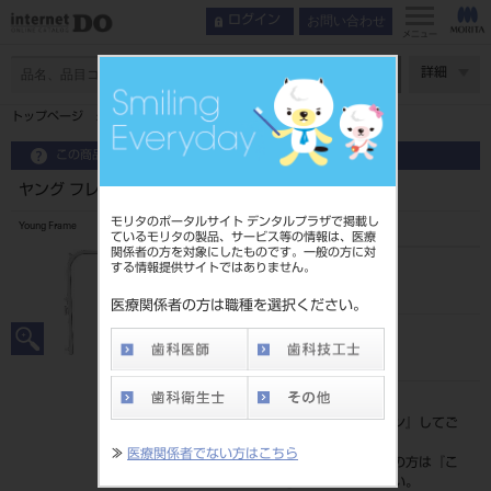
お問い合わせ
ログイン
メニュー
ページ数
詳細
トップページ
ヤング フレーム 大人用
この商品に関するお問い合わせ
ヤング フレーム 大人用
モリタのポータルサイト デンタルプラザで掲載し
Young Frame
ているモリタの製品、サービス等の情報は、医療
関係者の方を対象にしたものです。一般の方に対
する情報提供サイトではありません。
品目コード
201010340
医療関係者の方は職種を選択ください。
JAN/EANコード
4963931081011
標準価格
価格の確認は『
ログイン
』してご
覧ください。
≫
医療関係者でない方はこちら
ネット会員登録がまだの方は『
こ
ちら
』より登録ください。