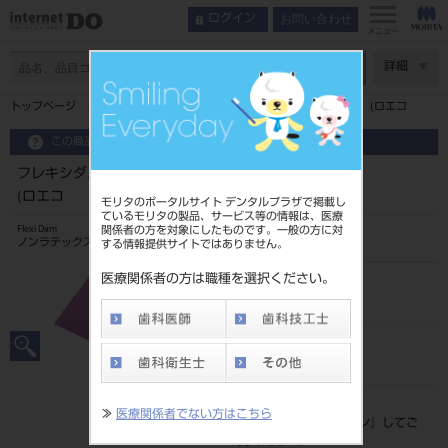
お問い合わせ
ログイン
メニュー
ページ数
詳細
トップページ
フレキシダム パープル 30枚入 ノンラテックス (ロエコ
この商品に関するお問い合わせ
フレキシダム パープル 30枚入 ノンラテックス
(ロエコ
モリタのポータルサイト デンタルプラザで掲載し
ているモリタの製品、サービス等の情報は、医療
関係者の方を対象にしたものです。一般の方に対
Flexi Dam
ノンラテックスラバーダム
する情報提供サイトではありません。
医療関係者の方は職種を選択ください。
品目コード
206510889
JAN/EANコード
4580195082372
標準価格
≫
医療関係者でない方はこちら
価格の確認は『
ログイン
』してご
覧ください。