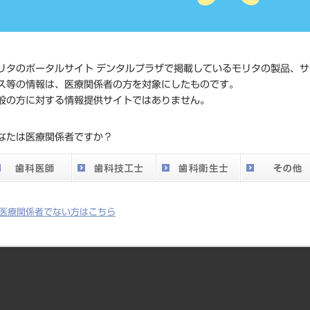
JAN/EANコード
4580195
価格の確
リタのポータルサイト デンタルプラザで掲載しているモリタの製品、サ
標準価格
ネット会
ス等の情報は、医療関係者の方を対象にしたものです。
い。
般の方に対する情報提供サイトではありません。
メーカー
ロエコ
なたは医療関係者ですか？
DO vol.26 掲載ペー
129
ジ
医療関係者でない方はこちら