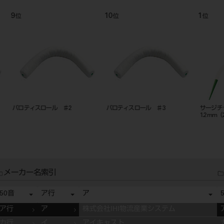
9
10
1
位
位
位
パロティスロール ♯2
パロティスロール ♯3
サージチ
1.2mm（
メーカー名索引
50音
ア行
ア
ア行
ア
株式会社IHI物流産業システム
カ行
イ
アイキャスト