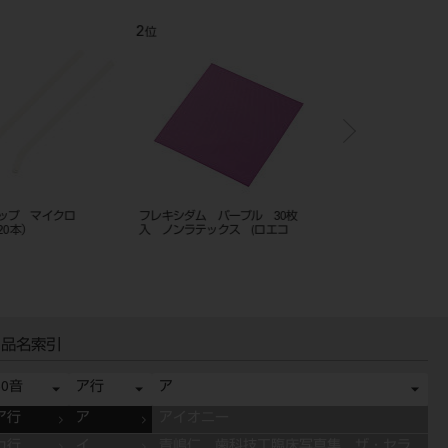
2
3
位
位
ップ マイクロ
フレキシダム パープル 30枚
パロティスロール（ロエ
20本）
入 ノンラテックス (ロエコ
品名索引
50音
ア行
ア
ア行
ア
アイオニー
カ行
イ
青嶋仁 歯科技工臨床写真集 ザ・セラ