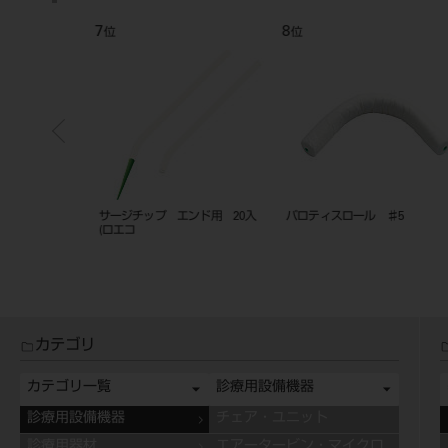
7
8
位
位
 ♯1
サージチップ エンド用 20入
パロティスロール ♯5
(ロエコ
カテゴリ
カテゴリ一覧
診療用設備機器
診療用設備機器
チェア・ユニット
診療用器材
エアータービン・マイクロ