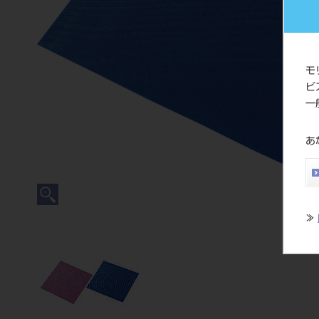
モ
ビ
一
あ
≫