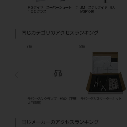
ダッペンスタンド
ＦＧダイヤ スーパーショート ＃
JM ステリダイヤ 5入
１００クラス
MSF104R
同じカテゴリのアクセスランキング
7
8
位
位
プ #201（上顎
ラバーダム クランプ #202（下顎
ラバーダムスターターキット
大臼歯用）
同じメーカーのアクセスランキング