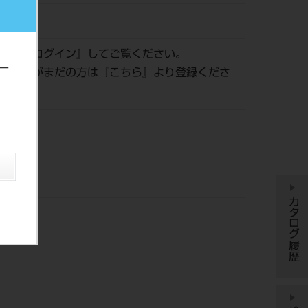
082396
認は『
ログイン
』してご覧ください。
ー
員登録がまだの方は『
こちら
』より登録くださ
カタログ履歴