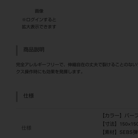
画像
※ログインすると
拡大表示できます
商品説明
完全アレルギーフリーで、伸縮自在の丈夫で裂けることのない
クス操作時にも効果を発揮します。
仕様
【カラー】パー
【寸法】150×15
仕様
【素材】SEBS