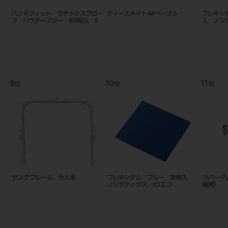
ハンドフィット ラテックスグロー
ティースメイト APペースト
フレキシ
ブ パウダーフリー 100枚入 S
入 ノン
9
10
11
位
位
位
ヤング フレーム 大人用
フレキシダム ブルー 30枚入
ラバーダム
ノンラテックス (ロエコ
歯用）