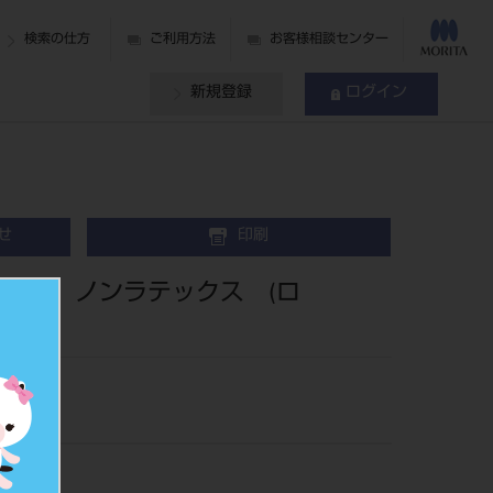
検索の仕方
ご利用方法
お客様相談センター
新規登録
ログイン
せ
印刷
0枚入 ノンラテックス (ロ
03