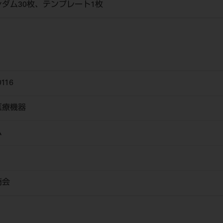
ダム30枚、テンプレート1枚
116
医療機器
ム
商会