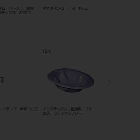
ダム パープル 30枚
ネオダイン-α （液）10mL
ポリシングペースト 1
ラテックス (ロエコ
ン）
12
1
位
位
 クランプ #207（小臼
インスティダム 前歯用 ブルー
ラバーダムクランプ
20入 ラテックスフリー