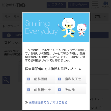
お問い合わせ
ログイン
メニュー
ページ数
詳細
トップページ
スピンクルⅡ
この商品に関するお問い合わせ
スピンクルⅡ
モリタのポータルサイト デンタルプラザで掲載し
Alginate Mixer
ているモリタの製品、サービス等の情報は、医療
歯科用練成器具
関係者の方を対象にしたものです。一般の方に対
する情報提供サイトではありません。
品目コード
201030410
医療関係者の方は職種を選択ください。
JAN/EANコード
4900541000841
標準価格
価格の確認は『
ログイン
』してご
≫
医療関係者でない方はこちら
覧ください。
ネット会員登録がまだの方は『
こ