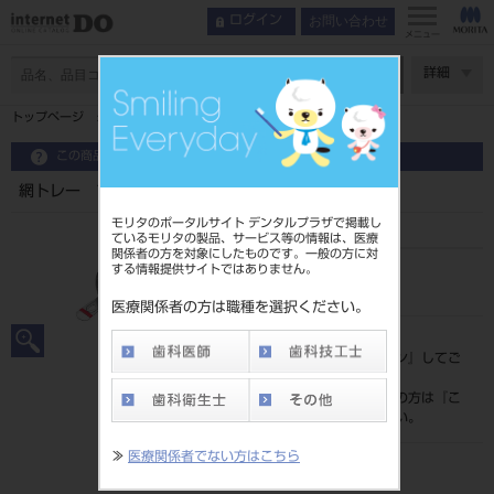
お問い合わせ
ログイン
メニュー
ページ数
詳細
トップページ
網トレー プレミアム 片顎用 （＃１２ ＃１３）
この商品に関するお問い合わせ
網トレー プレミアム 片顎用 （＃１２ ＃１３）
モリタのポータルサイト デンタルプラザで掲載し
ているモリタの製品、サービス等の情報は、医療
関係者の方を対象にしたものです。一般の方に対
する情報提供サイトではありません。
品目コード
201010503
医療関係者の方は職種を選択ください。
標準価格
価格の確認は『
ログイン
』してご
覧ください。
ネット会員登録がまだの方は『
こ
ちら
』より登録ください。
≫
医療関係者でない方はこちら
メーカー
株式会社YDM