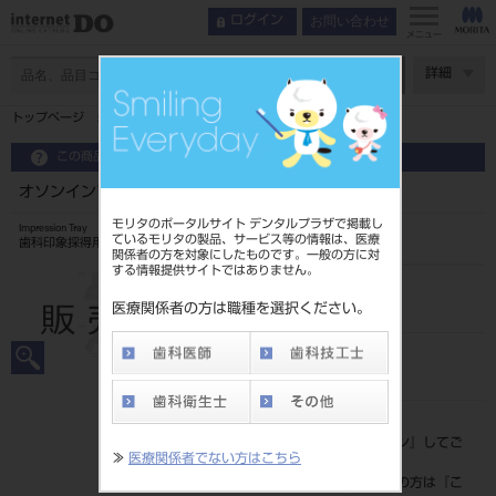
お問い合わせ
ログイン
メニュー
ページ数
詳細
トップページ
オソンインプレッショントレー （有歯顎用トレー）
この商品に関するお問い合わせ
オソンインプレッショントレー （有歯顎用トレー）
モリタのポータルサイト デンタルプラザで掲載し
Impression Tray
ているモリタの製品、サービス等の情報は、医療
歯科印象採得用トレー
関係者の方を対象にしたものです。一般の方に対
する情報提供サイトではありません。
品目コード
206390001
医療関係者の方は職種を選択ください。
JAN/EANコード
4560266486384
標準価格
価格の確認は『
ログイン
』してご
≫
医療関係者でない方はこちら
覧ください。
ネット会員登録がまだの方は『
こ