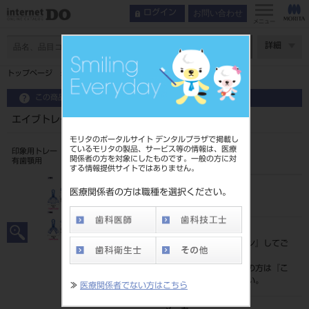
お問い合わせ
ログイン
メニュー
ページ数
詳細
トップページ
エイブトレー ハイフレックス ＡＣ 有歯顎用
この商品に関するお問い合わせ
エイブトレー ハイフレックス ＡＣ 有歯顎用
モリタのポータルサイト デンタルプラザで掲載し
ているモリタの製品、サービス等の情報は、医療
印象用トレー
関係者の方を対象にしたものです。一般の方に対
有歯顎用
する情報提供サイトではありません。
品目コード
医療関係者の方は職種を選択ください。
207080816
標準価格
価格の確認は『
ログイン
』してご
覧ください。
ネット会員登録がまだの方は『
こ
ちら
』より登録ください。
≫
医療関係者でない方はこちら