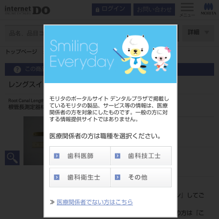
お問い合わせ
ログイン
メニュー
ページ数
詳細
トップページ
レングスインジケーター ノギス
この商品に関するお問い合わせ
レングスインジケーター ノギス
モリタのポータルサイト デンタルプラザで掲載し
Root Canal Length Indicator
ているモリタの製品、サービス等の情報は、医療
根管長測定器材セット
関係者の方を対象にしたものです。一般の方に対
する情報提供サイトではありません。
品目コード
201070110
医療関係者の方は職種を選択ください。
JAN/EANコード
4548213229062
標準価格
価格の確認は『
ログイン
』してご
≫
医療関係者でない方はこちら
覧ください。
ネット会員登録がまだの方は『
こ