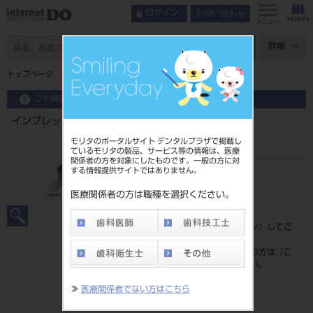
お問い合わせ
ログイン
メニュー
ページ数
詳細
トップページ
インプレッショントレー 片顎用
この商品に関するお問い合わせ
インプレッショントレー 片顎用
モリタのポータルサイト デンタルプラザで掲載し
ているモリタの製品、サービス等の情報は、医療
関係者の方を対象にしたものです。一般の方に対
する情報提供サイトではありません。
品目コード
201510273
医療関係者の方は職種を選択ください。
標準価格
価格の確認は『
ログイン
』してご
覧ください。
ネット会員登録がまだの方は『
こ
ちら
』より登録ください。
≫
医療関係者でない方はこちら
メーカー
株式会社YDM