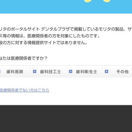
価格の確
標準価格
ネット会
い。
リタのポータルサイト デンタルプラザで掲載しているモリタの製品、サ
メーカー
（株）Y
ス等の情報は、医療関係者の方を対象にしたものです。
般の方に対する情報提供サイトではありません。
DO vol.26 掲載ペー
186
なたは医療関係者ですか？
ジ
医療関係者でない方はこちら