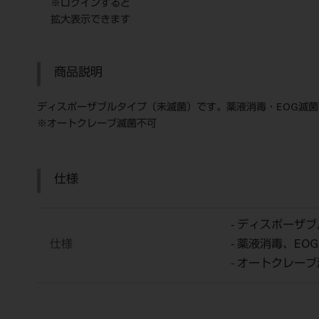
※ログインすると
拡大表示できます
商品説明
ディスポーザブルタイプ（未滅菌）です。薬液消毒・EOG滅
※オートクレーブ滅菌不可
仕様
- ディスポーザブ
仕様
- 薬液消毒、EO
- オートクレー