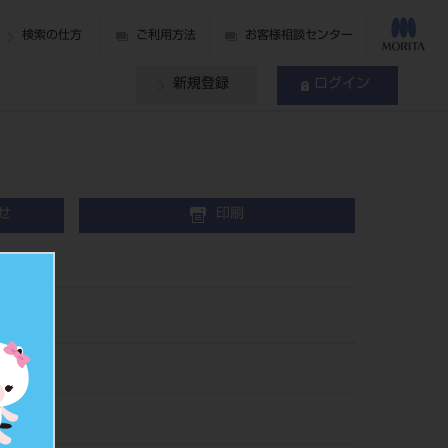
検索の仕方
ご利用方法
お客様相談センター
新規登録
ログイン
せ
印刷
0本入
13
281077