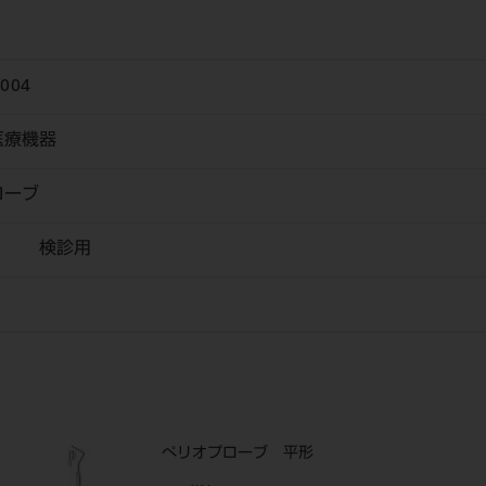
004
医療機器
ローブ
ブ 検診用
ぺリオプローブ 平形