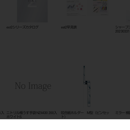
est2シリーズカタログ
est2早見表
シャープ
20230331
５入
ニトリル極うす手袋 NZ4430 200入
咬合紙ホルダー M型（ピンセッ
ミラー 検
ホワイトS
ト）