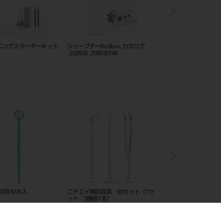
ニングスターターキット
シャープナーRe Born_カタログ
フレームカットバックト
_202505_208530168
診用 50本入
ニチエイ検診器具 50セット（1セ
ぺリオプローブ CPITN-
ット：3種各1本）