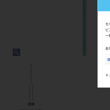
モ
ビ
一
あ
≫
画像