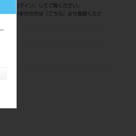
認は『
ログイン
』してご覧ください。
員登録がまだの方は『
こちら
』より登録くださ
ー
DM