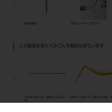
ックトレー
201010834
GPリムーバー スピアー
この製品を見た人はこんな製品も見ています
＃1
ぺリオプローブ WHO（ウルト
カラープローブ ポイント式 
ラ）