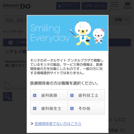
お問い合わせ
ログイン
メニュー
ページ数
詳細
トップページ
ニチエイ検診器具 ミラー 50本入
この商品に関するお問い合わせ
ニチエイ検診器具 ミラー 50本入
モリタのポータルサイト デンタルプラザで掲載し
Disposable Mirror
ているモリタの製品、サービス等の情報は、医療
使い捨てタイプ検診器具
関係者の方を対象にしたものです。一般の方に対
する情報提供サイトではありません。
品目コード
202040811
医療関係者の方は職種を選択ください。
JAN/EANコード
4541211605500
標準価格
価格の確認は『
ログイン
』してご
≫
医療関係者でない方はこちら
覧ください。
ネット会員登録がまだの方は『
こ