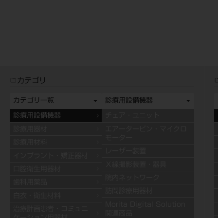
カテゴリ
カテゴリ一覧
診療用設備機器
診療用設備機器
チェア・ユニット
診療用器材
エアータービン・マイクロ
モーター
診療用材料
レーザー装置
インプラント・矯正器材
Ｘ線撮影装置・器具
口腔衛生用器材
院内ネットワーク
歯科用薬品
訪問診療用器材
白衣・衛生材料
Morita Digital Solution
治療計画患者・コミュニ
関連商品
ケーション用器材