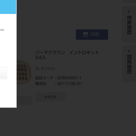
検索履歴
サー
印刷
パーマクラウン イントロキット
閲覧履歴
24入
シンハン
品目コード
：206240011
発売日
：2017/06/21
カタログ
詳細