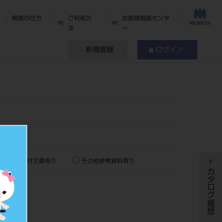
検索の仕方
ご利用方
お客様相談センタ
法
ー
新規登録
ログイン
添付文書有り
その他参考資料有り
カタログ履歴