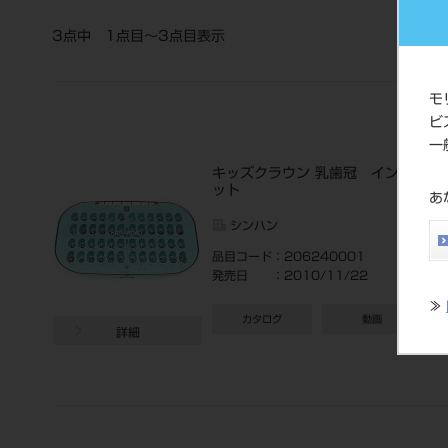
3点中 1点目〜3点目表示
モ
ビ
一
キッズクラウン 乳歯冠 イントロキ
ット
あ
シンハン
品目コード
：206240001
発売日
：2010/11/22
≫
カタログ
動画
詳細