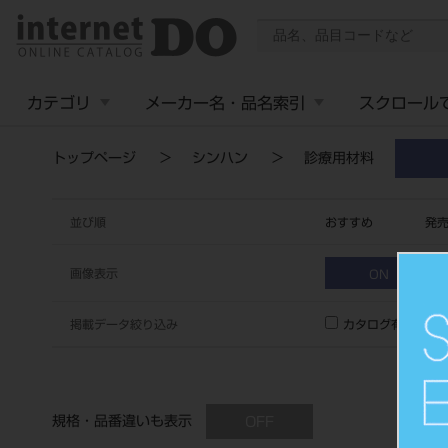
カテゴリ
メーカー名・品名索引
スクロール
トップページ
シンハン
診療用材料
並び順
おすすめ
発
画像表示
ON
掲載データ絞り込み
カタログ有り
規格・品番違いも表示
OFF