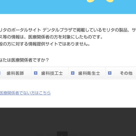
1
リタのポータルサイト デンタルプラザで掲載しているモリタの製品、
ス等の情報は、医療関係者の方を対象にしたものです。
般の方に対する情報提供サイトではありません。
キッズクラウン with リング イ
ントロキット 48入
なたは医療関係者ですか？
シンハン
品目コード
：206240006
発売日
：2017/06/21
医療関係者でない方はこちら
カタログ
詳細