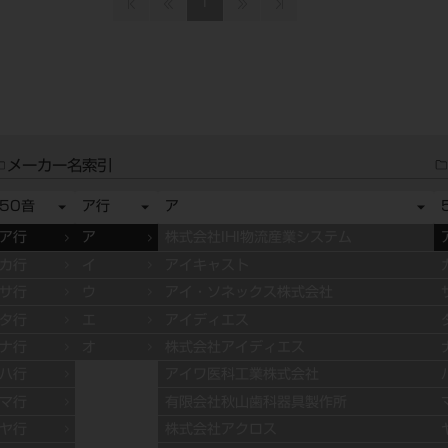
1
メーカー名索引
50音
ア行
ア
ア行
ア
株式会社IHI物流産業システム
カ行
イ
アイキャスト
サ行
ウ
アイ・ソネックス株式会社
タ行
エ
アイディエス
ナ行
オ
株式会社アイディエス
ハ行
アイワ医科工業株式会社
マ行
有限会社秋山歯科器具製作所
ヤ行
株式会社アクロス