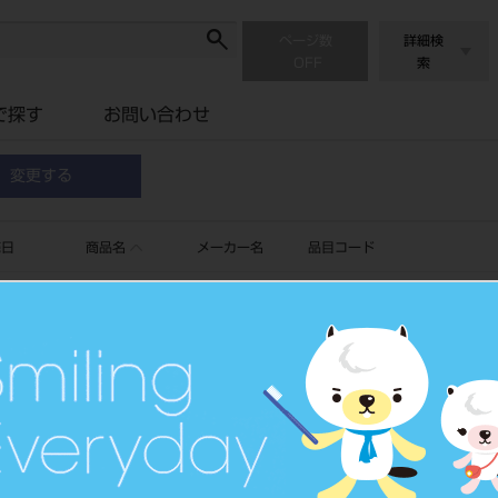
ページ数
詳細検
索
で探す
お問い合わせ
変更する
売日
商品名
メーカー名
品目コード
動画有り
360度ビュー有り
AR有り
取扱説明書有り