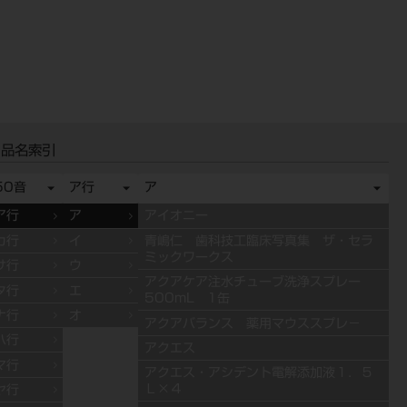
品名索引
50音
ア行
ア
ア行
ア
アイオニー
カ行
イ
青嶋仁 歯科技工臨床写真集 ザ・セラ
ミックワークス
サ行
ウ
アクアケア注水チューブ洗浄スプレー
タ行
エ
500mL 1缶
ナ行
オ
アクアバランス 薬用マウススプレ－
ハ行
アクエス
マ行
アクエス・アシデント電解添加液１．５
Ｌ×４
ヤ行